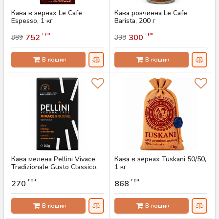
Кава в зернах Le Cafe
Кава розчинна Le Cafe
Espesso, 1 кг
Barista, 200 г
Артикул:
AS-00733
Артикул:
AS-00755
грн
грн
752
300
889
338
В кошик
В кошик
Кава мелена Pellini Vivace
Кава в зернах Tuskani 50/50,
Tradizionale Gusto Classico,
1 кг
250 г
Артикул:
AS-00737
грн
грн
270
868
Артикул:
AS-00759
В кошик
В кошик