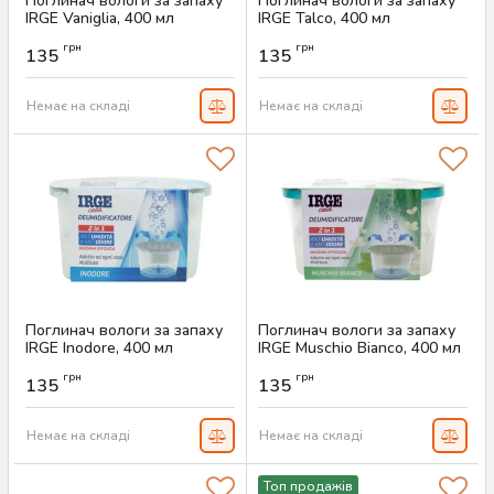
Поглинач вологи за запаху
Поглинач вологи за запаху
IRGE Vaniglia, 400 мл
IRGE Talco, 400 мл
Артикул:
AS-00389
Артикул:
AS-00388
грн
грн
135
135
Немає на складі
Немає на складі
Поглинач вологи за запаху
Поглинач вологи за запаху
IRGE Inodore, 400 мл
IRGE Muschio Bianco, 400 мл
Артикул:
AS-00387
Артикул:
AS-00386
грн
грн
135
135
Немає на складі
Немає на складі
Топ продажів