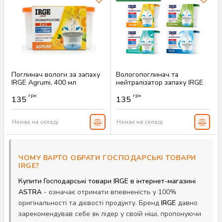
Поглинач вологи за запаху
Вологопоглинач та
IRGE Agrumi, 400 мл
нейтралізатор запаху IRGE
Артикул:
AS-00385
Артикул:
AS-00022
грн
грн
135
135
Немає на складі
Немає на складі
ЧОМУ ВАРТО ОБРАТИ ГОСПОДАРСЬКІ ТОВАРИ
IRGE?
Купити Господарські товари IRGE в інтернет-магазині
ASTRA
- означає отримати впевненість у 100%
оригінальності та дієвості продукту. Бренд
IRGE
давно
зарекомендував себе як лідер у своїй ніші, пропонуючи