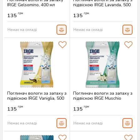
IRGE Gelsomino, 400 мл
підвіскою IRGE Lavanda, 500
мл
Артикул:
AS-00693
грн
грн
135
135
Артикул:
AS-00394
Немає на складі
Немає на складі
Поглинач вологи за запаху з
Поглинач вологи за запаху з
підвіскою IRGE Vaniglia, 500
підвіскою IRGE Muschio
мл
Bianco, 500 мл
грн
грн
135
135
Артикул:
AS-00393
Артикул:
AS-00392
Немає на складі
Немає на складі