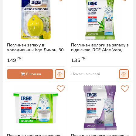
Поглинач запаху в
Поглинач вологи за запаху з
холодильник Irge Лимон, 30
підвіскою IRGE Aloe Vera,
г
500 мл
грн
грн
149
135
Артикул:
AS-00395
Артикул:
AS-00695
В кошик
Немає на складі
Поглинач вологи за запаху
Поглинач вологи за запаху з