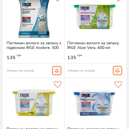
Поглинач вологи за запаху з
Поглинач вологи за запаху
підвіскою IRGE Inodore, 500
IRGE Aloe Vera, 400 мл
мл
Артикул:
AS-00390
грн
грн
135
135
Артикул:
AS-00391
Немає на складі
Немає на складі