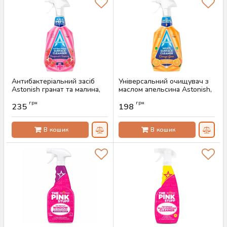
Антибактеріальний засіб
Універсальний очищувач з
Astonish гранат та малина,
маслом апельсина Astonish,
750 мл
750 мл
грн
грн
235
198
Артикул:
AS-00604
Артикул:
AS-00596
В кошик
В кошик