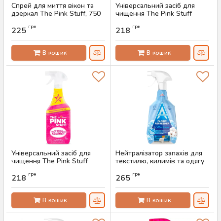
Спрей для миття вікон та
Універсальний засіб для
дзеркал The Pink Stuff, 750
чищення The Pink Stuff
мл
Multi-Purpose Cleaner, 750
грн
грн
мл
225
218
Артикул:
AS-00554
Артикул:
AS-00550
В кошик
В кошик
Універсальний засіб для
Нейтралізатор запахів для
чищення The Pink Stuff
текстилю, килимів та одягу
Multi-Purpose Cleaner, 850
Astonish, 750 мл
грн
грн
мл
218
265
Артикул:
AS-00548
Артикул:
AS-00549
В кошик
В кошик