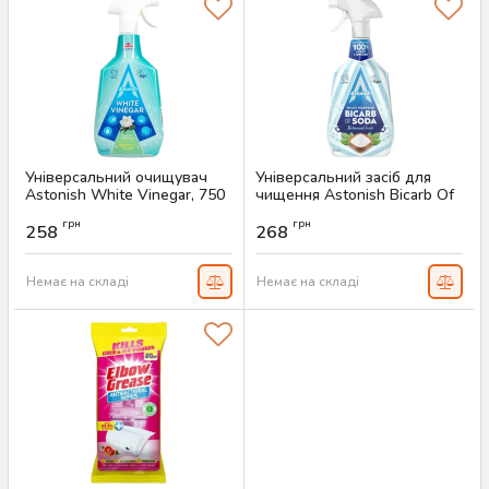
Універсальний очищувач
Універсальний засіб для
Astonish White Vinegar, 750
чищення Astonish Bicarb Of
мл
Soda, 750 мл
грн
грн
258
268
Артикул:
AS-00466
Артикул:
AS-00443
Немає на складі
Немає на складі