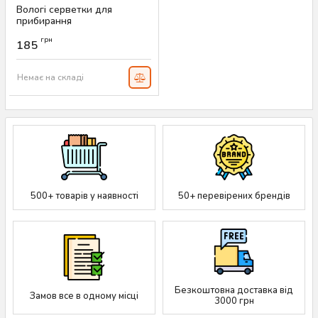
Вологі серветки для
прибирання
антибактеріальні Elbow
грн
Grease Pink Blush, 80 шт
185
Артикул:
AS-00292
Немає на складі
500+ товарів у наявності
50+ перевірених брендів
Безкоштовна доставка від
Замов все в одному місці
3000 грн