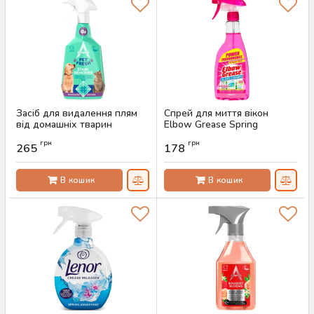
Засіб для видалення плям
Спрей для миття вікон
від домашніх тварин
Elbow Grease Spring
Astonish Pet Fresh, 750 мл
Blossom, 500 мл
грн
грн
265
178
Артикул:
AS-00547
Артикул:
AS-00542
В кошик
В кошик