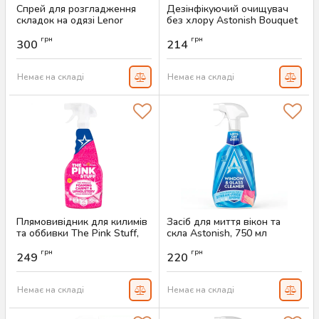
Спрей для розгладження
Дезінфікуючий очищувач
складок на одязі Lenor
без хлору Astonish Bouquet
Spring Awakening, 500 мл
Blooms, 550 мл
грн
грн
300
214
Артикул:
AS-00692
Артикул:
AS-00616
Немає на складі
Немає на складі
Плямовивідник для килимів
Засіб для миття вікон та
та оббивки The Pink Stuff,
скла Astonish, 750 мл
500 мл
Артикул:
AS-00553
грн
грн
249
220
Артикул:
AS-00562
Немає на складі
Немає на складі