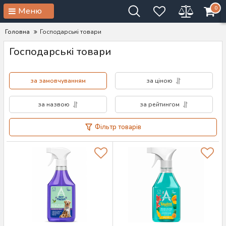
0
Меню
Головна
Господарські товари
Господарські товари
за замовчуванням
за ціною
за назвою
за рейтингом
Фільтр товарів