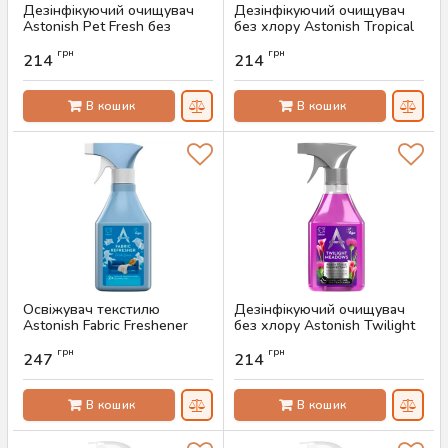
Дезінфікуючий очищувач
Дезінфікуючий очищувач
Astonish Pet Fresh без
без хлору Astonish Tropical
хлору, 550 мл
Edition, 550 мл
грн
грн
214
214
Артикул:
AS-00842
Артикул:
AS-00683
В кошик
В кошик
Освіжувач текстилю
Дезінфікуючий очищувач
Astonish Fabric Freshener
без хлору Astonish Twilight
Fresh Linen, 500 мл
Meadows, 550 мл
грн
грн
247
214
Артикул:
AS-00661
Артикул:
AS-00615
В кошик
В кошик