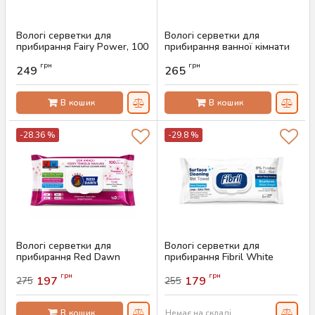
Вологі серветки для
Вологі серветки для
прибирання Fairy Power, 100
прибирання ванної кімнати
шт
Sleepy Easy Clean, 30 шт
грн
грн
249
265
Артикул:
AS-00290
Артикул:
AS-00275
В кошик
В кошик
-28.36 %
-29.8 %
Вологі серветки для
Вологі серветки для
прибирання Red Dawn
прибирання Fibril White
Cherry Blossom, 100 шт
Soap Scented, 100 шт
грн
грн
197
179
275
255
Артикул:
AS-00274
Артикул:
AS-00796
В кошик
Немає на складі