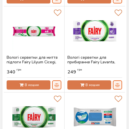
Вологі серветки для миття
Вологі серветки для
підлоги Fairy Lilyum Cicegi,
прибирання Fairy Lavanta,
50 шт
100 шт
грн
грн
340
249
Артикул:
AS-00293
Артикул:
AS-00291
В кошик
В кошик