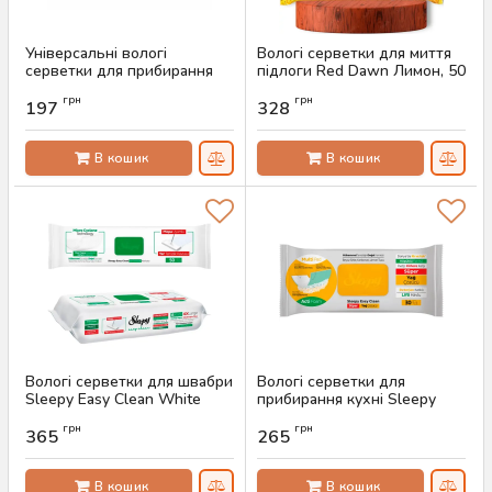
Універсальні вологі
Вологі серветки для миття
серветки для прибирання
підлоги Red Dawn Лимон, 50
Red Dawn Lemon, 100 шт
шт
грн
грн
197
328
Артикул:
AS-00696
Артикул:
AS-00669
В кошик
В кошик
Вологі серветки для швабри
Вологі серветки для
Sleepy Easy Clean White
прибирання кухні Sleepy
Soap, 50 шт
Easy Clean Kitchen, 30 шт
грн
грн
365
265
Артикул:
AS-00599
Артикул:
AS-00573
В кошик
В кошик