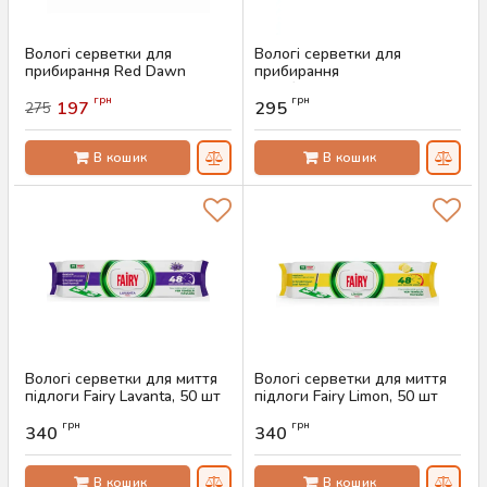
Вологі серветки для
Вологі серветки для
прибирання Red Dawn
прибирання
Apple, 100 шт
антибактеріальні Fairy
грн
грн
Platinum, 100 шт
197
295
275
Артикул:
AS-00382
Артикул:
AS-00359
В кошик
В кошик
Вологі серветки для миття
Вологі серветки для миття
підлоги Fairy Lavanta, 50 шт
підлоги Fairy Limon, 50 шт
Артикул:
AS-00295
Артикул:
AS-00294
грн
грн
340
340
В кошик
В кошик