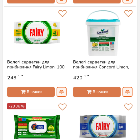
Вологі серветки для
Вологі серветки для
прибирання Fairy Limon, 100
прибирання Concord Limon,
шт
300 шт
грн
грн
249
420
Артикул:
AS-00572
Артикул:
AS-00494
В кошик
В кошик
-28.36 %