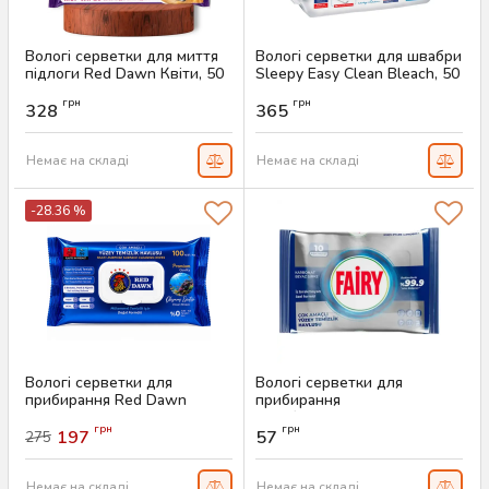
Вологі серветки для миття
Вологі серветки для швабри
підлоги Red Dawn Квіти, 50
Sleepy Easy Clean Bleach, 50
шт
шт
грн
грн
328
365
Артикул:
AS-00668
Артикул:
AS-00600
Немає на складі
Немає на складі
-28.36 %
Вологі серветки для
Вологі серветки для
прибирання Red Dawn
прибирання
Ocean Breeze, 100 шт
антибактеріальні Fairy
грн
грн
Platinum, 10 шт
197
57
275
Артикул:
AS-00383
Артикул:
AS-00289
Немає на складі
Немає на складі