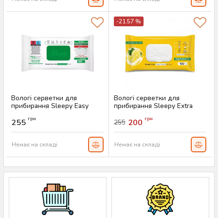
-21.57 %
Вологі серветки для
Вологі серветки для
прибирання Sleepy Easy
прибирання Sleepy Extra
Clean Green, 100 шт
Lemon, 100 шт
грн
грн
255
200
255
Артикул:
AS-00281
Артикул:
AS-00280
Немає на складі
Немає на складі