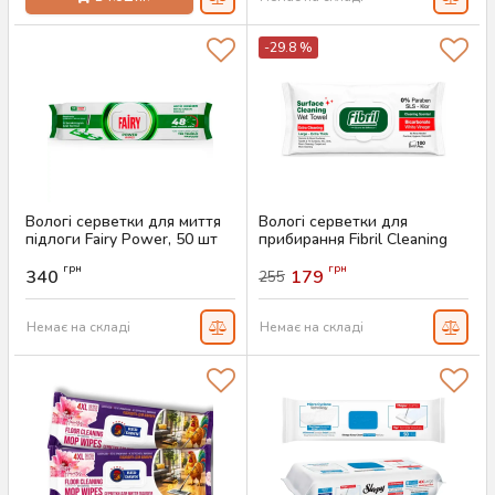
-29.8 %
Вологі серветки для миття
Вологі серветки для
підлоги Fairy Power, 50 шт
прибирання Fibril Cleaning
Scented, 100 шт
Артикул:
AS-00705
грн
грн
340
179
255
Артикул:
AS-00689
Немає на складі
Немає на складі