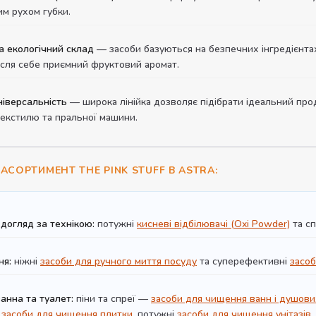
им рухом губки.
а екологічний склад
— засоби базуються на безпечних інгредієнтах
сля себе приємний фруктовий аромат.
іверсальність
— широка лінійка дозволяє підібрати ідеальний прод
текстилю та пральної машини.
АСОРТИМЕНТ THE PINK STUFF В ASTRA:
догляд за технікою:
потужні
кисневі відбілювачі (Oxi Powder)
та сп
ня:
ніжні
засоби для ручного миття посуду
та суперефективні
засоб
анна та туалет:
піни та спреї —
засоби для чищення ванн і душови
і
засоби для чищення плитки
, потужні
засоби для чищення унітазів
,