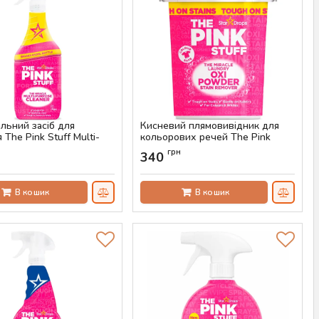
льний засіб для
Кисневий плямовивідник для
The Pink Stuff Multi-
кольорових речей The Pink
Cleaner, 850 мл
Stuff, 1 кг
н
грн
340
AS-00549
Артикул:
AS-00489
В кошик
В кошик