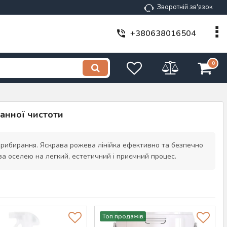
Зворотній зв'язок
+380638016504
0
ганної чистоти
прибирання. Яскрава рожева лінійка ефективно та безпечно
а оселею на легкий, естетичний і приємний процес.
Топ продажів