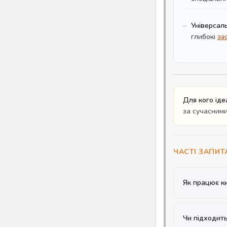
Універсал
глибокі
за
Для кого іде
за сучасними
ЧАСТІ ЗАПИТ
Як працює к
Чи підходит