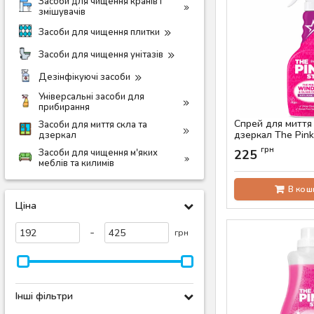
Засоби для чищення кранів і
змішувачів
Засоби для чищення плитки
Засоби для чищення унітазів
Дезінфікуючі засоби
Універсальні засоби для
прибирання
Спрей для миття 
Засоби для миття скла та
дзеркал The Pink
дзеркал
Артикул:
AS-00554
грн
Засоби для чищення м'яких
225
меблів та килимів
В кош
Ціна
-
грн
Інші фільтри