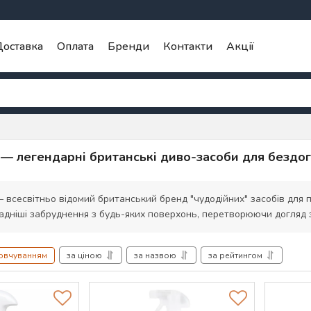
оставка
Оплата
Бренди
Контакти
Акції
f — легендарні британські диво-засоби для бездо
 всесвітньо відомий британський бренд "чудодійних" засобів для 
адніші забруднення з будь-яких поверхонь, перетворюючи догляд з
мовчуванням
за ціною
за назвою
за рейтингом