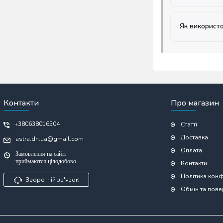
Як використо
Контакти
Про магазин
+380638016504
Статті
Доставка
astra.dn.ua@gmail.com
Оплата
Замовлення на сайті
приймаются цілодобово
Контакти
Політика конф
Зворотній зв'язок
Обмін та пов