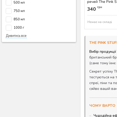
речей The Pink St
500 мл
Артикул:
AS-00490
грн
340
750 мл
850 мл
Немає на складі
1000 г
Дивитись все
THE PINK STU
Вибір продукції
британський бре
(саме тому їхнє
Секрет успіху T
тестуються на т
спреї, піни та 
сяйво вашій ван
ЧОМУ ВАРТО 
Чудодійна еф