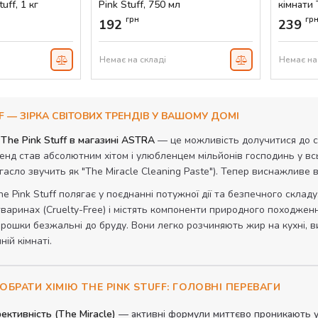
uff, 1 кг
Pink Stuff, 750 мл
кімнати 
Cleaner,
Артикул:
AS-00250
грн
гр
192
239
Артикул:
Немає на складі
Немає на
FF — ЗІРКА СВІТОВИХ ТРЕНДІВ У ВАШОМУ ДОМІ
 The Pink Stuff в магазині ASTRA
— це можливість долучитися до с
нд став абсолютним хітом і улюбленцем мільйонів господинь у всь
 гасло звучить як "The Miracle Cleaning Paste"). Тепер виснажливе
he Pink Stuff полягає у поєднанні потужної дії та безпечного склад
варинах (Cruelty-Free) і містять компоненти природного походження. 
порошки безжальні до бруду. Вони легко розчиняють жир на кухні, 
ній кімнаті.
ОБРАТИ ХІМІЮ THE PINK STUFF: ГОЛОВНІ ПЕРЕВАГИ
ективність (The Miracle)
— активні формули миттєво проникають у 