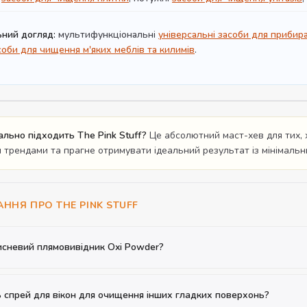
ьний догляд:
мультифункціональні
універсальні засоби для прибир
соби для чищення м'яких меблів та килимів
.
ально підходить The Pink Stuff?
Це абсолютний маст-хев для тих, 
 трендами та прагне отримувати ідеальний результат із мінімаль
АННЯ ПРО THE PINK STUFF
исневий плямовивідник Oxi Powder?
ь спрей для вікон для очищення інших гладких поверхонь?