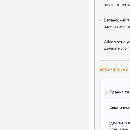
зняти їх легк
Веганський т
залишаючи пі
Абсолютна ун
делікатного 
ВЕЛИЧЕЗНИЙ 
Прання та 
Сяюча кух
Ідеальна в
спеціальн