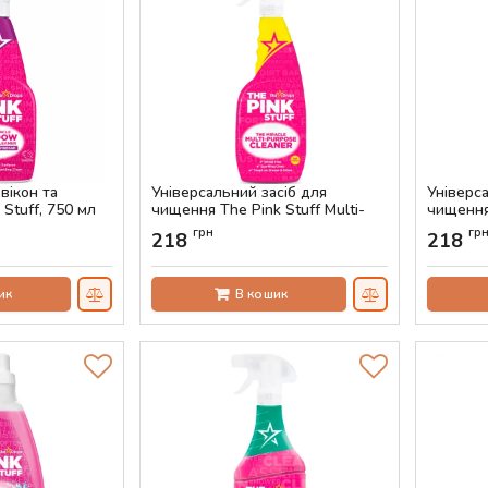
вікон та
Універсальний засіб для
Універса
 Stuff, 750 мл
чищення The Pink Stuff Multi-
чищення 
Purpose Cleaner, 750 мл
Purpose 
грн
гр
218
218
Артикул:
AS-00550
Артикул:
ик
В кошик