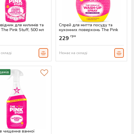
відник для килимів та
Спрей для миття посуду та
The Pink Stuff, 500 мл
кухонних поверхонь The Pink
Stuff Wash-Up Spray, 500 мл
AS-00562
н
грн
229
Артикул:
AS-00528
 складі
Немає на складі
дажів
ля чищення ванної