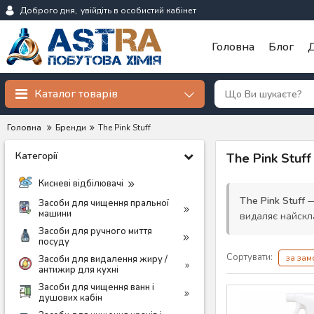
Доброго дня,
увійдіть в особистий кабінет
Головна
Блог
Д
Каталог товарів
Головна
Бренди
The Pink Stuff
Категорії
The Pink Stuf
Кисневі відбілювачі
The Pink Stuff
—
Засоби для чищення пральної
машини
видаляє найскл
Засоби для ручного миття
посуду
Сортувати:
за за
Засоби для видалення жиру /
антижир для кухні
Засоби для чищення ванн і
душових кабін