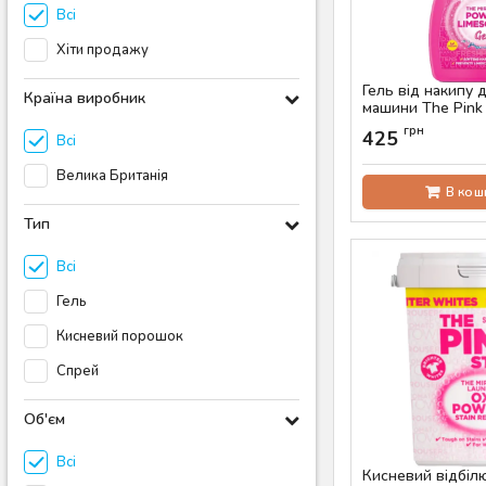
Всі
Хіти продажу
Гель від накипу 
Країна виробник
машини The Pink S
Артикул:
AS-00270
грн
425
Всі
Велика Британія
В кош
Тип
Всі
Гель
Кисневий порошок
Спрей
Об'єм
Всі
Кисневий відбіл