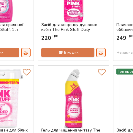
для пральної
Засіб для чищення душових
Плямови
tuff, 1 л
кабін The Pink Stuff Daily
оббивки 
Shower & Shine, 850 мл
Артикул:
грн
гр
220
249
Артикул:
AS-00064
ик
В кошик
Немає на
Топ про
ювач для білих
Гель для чищення унітазу The
Засіб д