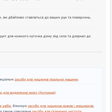
, які дбайливо ставляться до ваших рук та поверхонь,
укт для кожного куточка дому: від скла та дзеркал до
еціальні
засоби для чищення пральної машини
.
и для видалення жиру (Антижир)
.
х кабін
, блискучі
засоби для чищення кранів і змішувачів
,
 а також спеціальні
засоби для гігієнічної чистоти
.