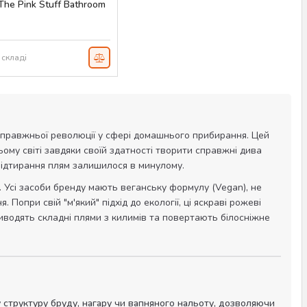
The Pink Stuff Bathroom
 850 мл
н
AS-00063
 складі
правжньої революції у сфері домашнього прибирання. Цей
ому світі завдяки своїй здатності творити справжні дива
 відтирання плям залишилося в минулому.
у. Усі засоби бренду мають веганську формулу (Vegan), не
Попри свій "м'який" підхід до екології, ці яскраві рожеві
виводять складні плями з килимів та повертають білосніжне
структуру бруду, нагару чи вапняного нальоту, дозволяючи