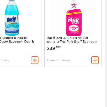
ля чищення ванної
Засіб для чищення ванної
 Dasty Bathroom Deo &
кімнати The Pink Stuff Bathroom
00мл
Cleaner, 850 мл
н
грн
239
AS-00065
Артикул:
AS-00063
 складі
Немає на складі