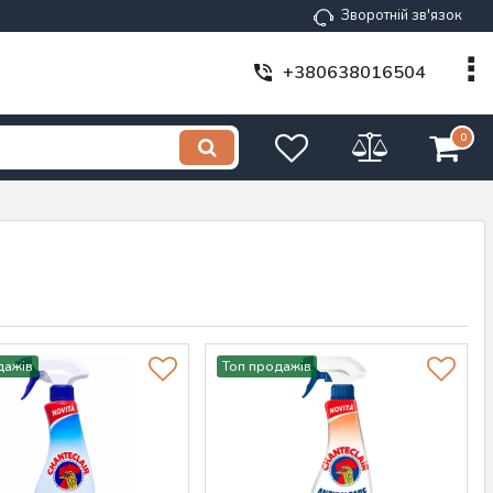
Зворотній зв'язок
+380638016504
0
дажів
Топ продажів