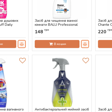
ня душових
Засіб для чищення ванної
Засіб дл
ff Daily
кімнати BALU Professional
Chante C
850 мл
Cleaner, 650 мл
625 мл
грн
гр
148
220
Артикул:
AS-00062
Артикул:
ик
В кошик
ення вапняного
Антибактеріальний мийний засіб
Засіб дл