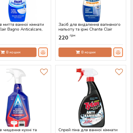
я миття ванної кімнати
Засіб для видалення вапняного
lair Bagno Anticalcare,
нальоту та іржі Chante Clair
Anticalcare Extra Rapido, 625 мл
н
грн
220
AS-00061
Артикул:
AS-00060
В кошик
В кошик
я чищення кухні та
Спрей піна для ванної кімнати