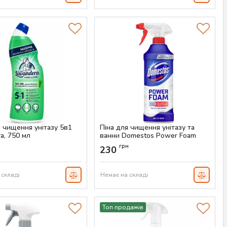
я чищення унітазу 5в1
Піна для чищення унітазу та
a, 750 мл
ванни Domestos Power Foam
Arctic Fresh, 435 г
AS-00245
н
грн
230
Артикул:
AS-00243
 складі
Немає на складі
Топ продажів