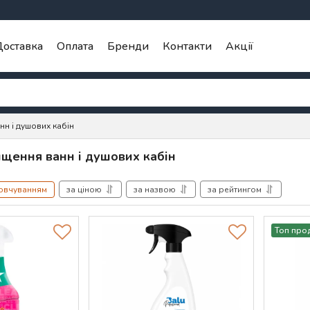
оставка
Оплата
Бренди
Контакти
Акції
н і душових кабін
ищення ванн і душових кабін
мовчуванням
за ціною
за назвою
за рейтингом
Топ про