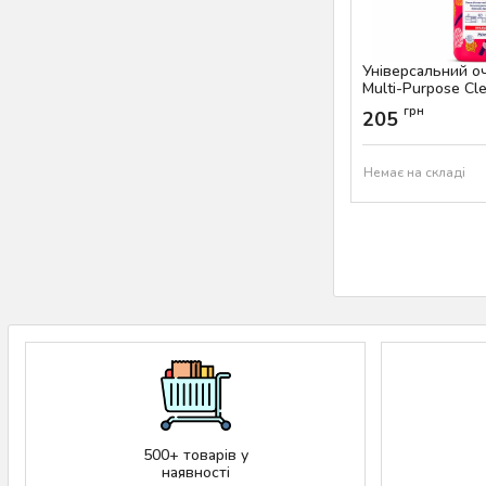
Універсальний о
Multi-Purpose Cl
Артикул:
AS-00055
грн
205
Немає на складі
500+ товарів у
наявності