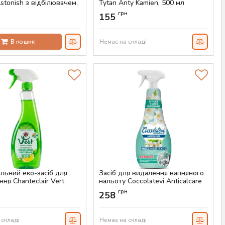
stonish з відбілювачем,
Tytan Anty Kamien, 500 мл
Артикул:
AS-00822
н
грн
155
AS-00054
В кошик
Немає на складі
альний еко-засіб для
Засіб для видалення вапняного
ня Chanteclair Vert
нальоту Coccolatevi Anticalcare
ore Universale, 700 мл
Muschio Bianco 750 мл
н
грн
258
AS-00520
Артикул:
AS-00467
 складі
Немає на складі