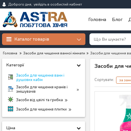
Доброго дня,
увійдіть в особистий кабінет
Головна
Блог
Д
Каталог товарів
Головна
Засоби для чищення ванної кімнати
Засоби для чищення ван
Категорії
Засоби для ч
Засоби для чищення ванн і
душових кабін
Сортувати:
за за
Засоби для чищення кранів і
змішувачів
Засоби від цвілі та грибка
Засоби для чищення плитки
Ціна