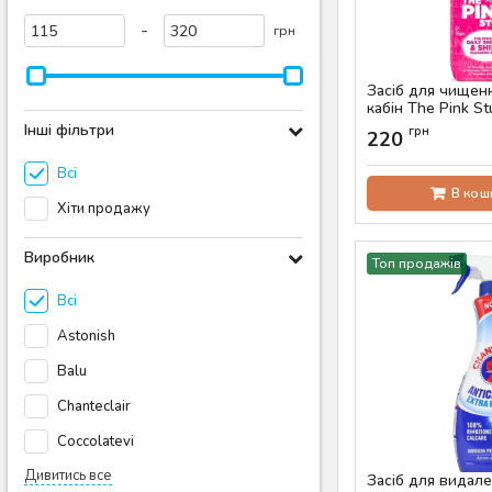
-
грн
Засіб для чищен
кабін The Pink Stu
Shower & Shine, 
Інші фільтри
грн
220
Артикул:
AS-00064
Всі
В кош
Хіти продажу
Виробник
Топ продажів
Всі
Astonish
Balu
Chanteclair
Coccolatevi
Дивитись все
Засіб для видал