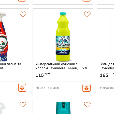
ння вапна та
Універсальний очисник з
Гель дл
мл
хлором Lavandera Лимон, 1.5 л
Lavander
Артикул:
AS-00246
Артикул:
грн
гр
115
165
Немає на складі
Немає на