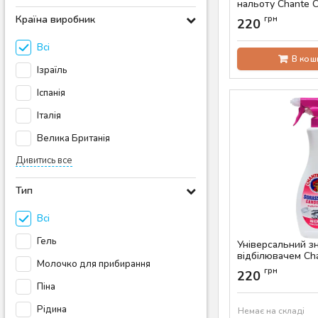
нальоту Chante Cl
Extra Potente, 62
Країна виробник
грн
220
Артикул:
AS-00059
Всі
В кош
Ізраїль
Іспанія
Італія
Велика Британія
Дивитись все
Тип
Всі
Гель
Універсальний з
відбілювачем Cha
Молочко для прибирання
Sgrassatore Cand
грн
220
Артикул:
AS-00641
Піна
Рідина
Немає на складі