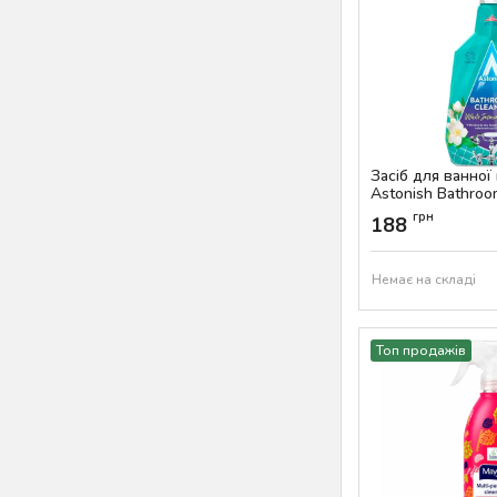
Засіб для ванної
Astonish Bathroo
Jasmine & Basil, 
грн
188
Артикул:
AS-00071
Немає на складі
Топ продажів