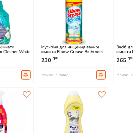
 кімнати
Мус-піна для чищення ванної
Засіб д
m Cleaner White
кімнати Elbow Grease Bathroom
кімнати
750 мл
Mousse Lemon Fresh, 400 мл
Clean, 7
грн
гр
230
265
Артикул:
AS-00068
Артикул:
Немає на складі
Немає на