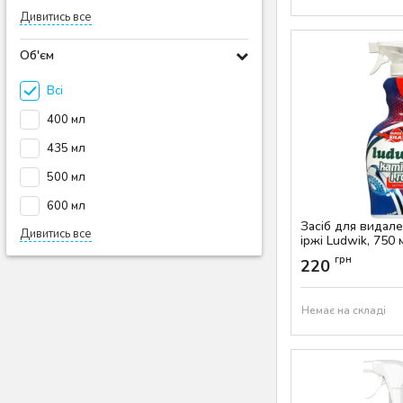
Дивитись все
Об'єм
Всі
400 мл
435 мл
500 мл
600 мл
Засіб для видале
Дивитись все
іржі Ludwik, 750 
Артикул:
AS-00360
грн
220
Немає на складі