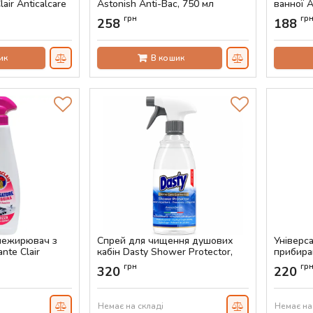
air Anticalcare
Astonish Anti-Bac, 750 мл
ванної A
5 мл
750 мл
Артикул:
AS-00057
грн
гр
258
188
Артикул:
ик
В кошик
нежирювач з
Спрей для чищення душових
Універс
nte Clair
кабін Dasty Shower Protector,
прибиран
eggina, 625 мл
700 мл
Sgrassat
грн
гр
320
220
Артикул:
AS-00609
Артикул:
Немає на складі
Немає на