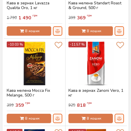
Кава в зернах Lavazza
Кава мелена Standart Roast
Qualita Oro, 1 кг
& Ground, 500 г
Артикул:
AS-00856
Артикул:
AS-00829
грн
грн
1 490
369
1 790
399
В кошик
В кошик
-10.03 %
-11.57 %
Кава мелена Mocca Fix
Кава в зернах Zanoni Vero, 1
Melange, 500 г
кг
Артикул:
AS-00828
Артикул:
AS-00808
грн
грн
359
818
399
925
В кошик
В кошик