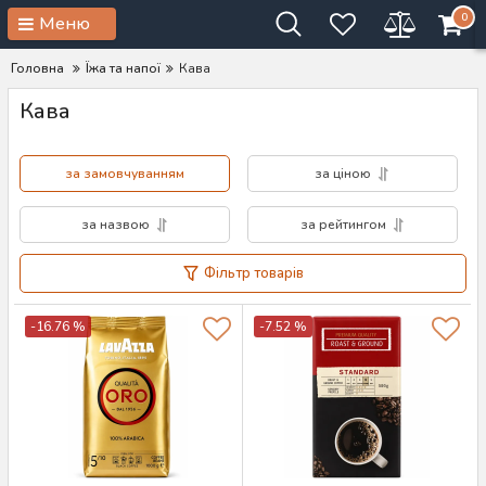
0
Меню
Головна
Їжа та напої
Кава
Кава
за замовчуванням
за ціною
за назвою
за рейтингом
Фільтр товарів
-16.76 %
-7.52 %