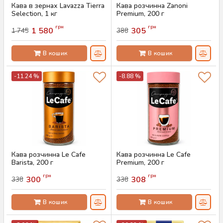
Кава в зернах Lavazza Tierra
Кава розчинна Zanoni
Selection, 1 кг
Premium, 200 г
Артикул:
AS-00762
Артикул:
AS-00760
грн
грн
1 580
305
1 745
388
В кошик
В кошик
-11.24 %
-8.88 %
Кава розчинна Le Cafe
Кава розчинна Le Cafe
Barista, 200 г
Premium, 200 г
Артикул:
AS-00755
Артикул:
AS-00754
грн
грн
300
308
338
338
В кошик
В кошик