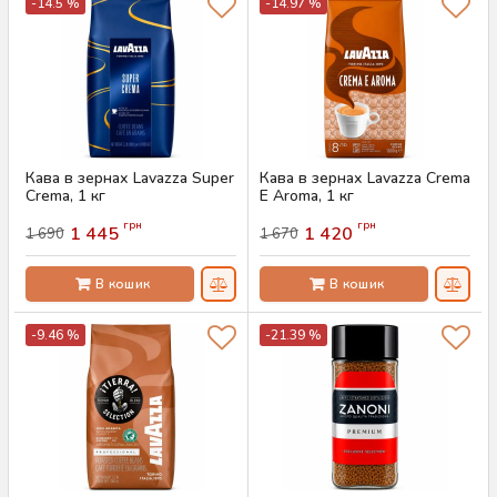
-14.5 %
-14.97 %
Кава в зернах Lavazza Super
Кава в зернах Lavazza Crema
Crema, 1 кг
E Aroma, 1 кг
Артикул:
AS-00764
Артикул:
AS-00763
грн
грн
1 445
1 420
1 690
1 670
В кошик
В кошик
-9.46 %
-21.39 %