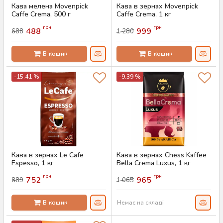
Кава мелена Movenpick
Кава в зернах Movenpick
Caffe Crema, 500 г
Caffe Crema, 1 кг
Артикул:
AS-00736
Артикул:
AS-00735
грн
грн
488
999
688
1 280
В кошик
В кошик
-15.41 %
-9.39 %
Кава в зернах Le Cafe
Кава в зернах Chess Kaffee
Espesso, 1 кг
Bella Crema Luxus, 1 кг
Артикул:
AS-00733
Артикул:
AS-00761
грн
грн
752
965
889
1 065
В кошик
Немає на складі