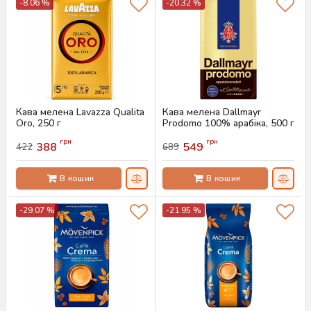
-8.06 %
-20.32 %
Кава мелена Lavazza Qualita
Кава мелена Dallmayr
Oro, 250 г
Prodomo 100% арабіка, 500 г
Артикул:
AS-00753
Артикул:
AS-00741
грн
грн
388
549
422
689
В кошик
В кошик
-29.07 %
-21.95 %