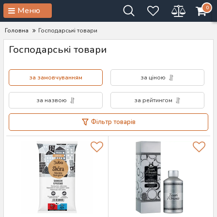
0
Меню
Головна
Господарські товари
Господарські товари
за замовчуванням
за ціною
за назвою
за рейтингом
Фільтр товарів