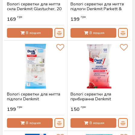
Вологі серветки для миття
Вологі серветки для миття
скла Denkmit Glastucher, 20
підлоги Denkmit Parkett &
шт
Laminat, 15 шт
грн
грн
169
199
Артикул:
AS-00288
Артикул:
AS-00287
В кошик
В кошик
Вологі серветки для миття
Вологі серветки для
підлоги Denkmit
прибирання Denkmit
Bodentucher Feucht, 15 шт
Granatapfel, 50 шт
грн
грн
199
150
Артикул:
AS-00286
Артикул:
AS-00285
В кошик
В кошик