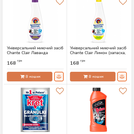
Універсальний миючий засіб
Універсальний миючий засіб
Chante Clair Лаванда
Chante Clair Лимон (запаска,
(запаска, 600 мл)
600 мл)
грн
грн
168
168
Артикул:
AS-00446
Артикул:
AS-00445
В кошик
В кошик