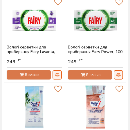
Вологі серветки для
Вологі серветки для
прибирання Fairy Lavanta,
прибирання Fairy Power, 100
100 шт
шт
грн
грн
249
249
Артикул:
AS-00291
Артикул:
AS-00290
В кошик
В кошик