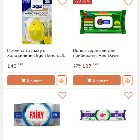
-28.36 %
Поглинач запаху в
Вологі серветки для
холодильник Irge Лимон, 30
прибирання Red Dawn
г
Apple, 100 шт
грн
грн
149
197
275
Артикул:
AS-00395
Артикул:
AS-00382
В кошик
В кошик