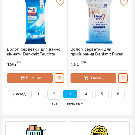
Вологі серветки для ванної
Вологі серветки для
кімнати Denkmit Feuchte
прибирання Denkmit Purer
Reinigungstücher, 20 шт
Frischeduft, 50 шт
грн
грн
195
150
Артикул:
AS-00283
Артикул:
AS-00282
В кошик
В кошик
« назад
1
2
3
4
5
6
все
вперед »