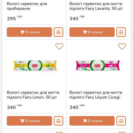
Вологі серветки для
Вологі серветки для миття
прибирання
підлоги Fairy Lavanta, 50 шт
антибактеріальні Fairy
Артикул:
AS-00295
грн
грн
Platinum, 100 шт
295
340
Артикул:
AS-00359
В кошик
В кошик
Вологі серветки для миття
Вологі серветки для миття
підлоги Fairy Limon, 50 шт
підлоги Fairy Lilyum Cicegi,
50 шт
Артикул:
AS-00294
грн
грн
340
340
Артикул:
AS-00293
В кошик
В кошик