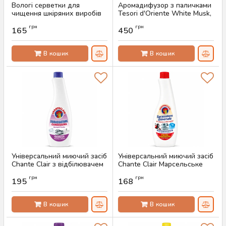
Вологі серветки для
Аромадифузор з паличками
чищення шкіряних виробів
Tesori d'Oriente White Musk,
Luba Comfort, 32 шт
200 мл
грн
грн
165
450
Артикул:
AS-00470
Артикул:
AS-00463
В кошик
В кошик
Універсальний миючий засіб
Універсальний миючий засіб
Chante Clair з відбілювачем
Chante Clair Марсельське
(запаска, 625 мл)
мило (запаска, 600 мл)
грн
грн
195
168
Артикул:
AS-00448
Артикул:
AS-00447
В кошик
В кошик