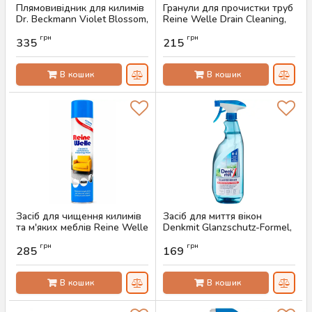
Плямовивідник для килимів
Гранули для прочистки труб
Dr. Beckmann Violet Blossom,
Reine Welle Drain Cleaning,
650 мл
600 г
грн
грн
335
215
Артикул:
AS-00783
Артикул:
AS-00782
В кошик
В кошик
Засіб для чищення килимів
Засіб для миття вікон
та м'яких меблів Reine Welle
Denkmit Glanzschutz-Formel,
Active Foam, 600 мл
1 л
грн
грн
285
169
Артикул:
AS-00773
Артикул:
AS-00765
В кошик
В кошик