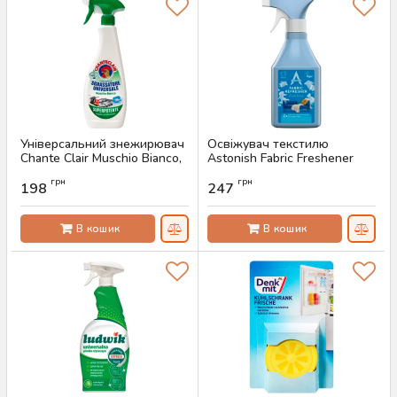
Універсальний знежирювач
Освіжувач текстилю
Chante Сlair Muschio Bianco,
Astonish Fabric Freshener
600 мл
Fresh Linen, 500 мл
грн
грн
198
247
Артикул:
AS-00666
Артикул:
AS-00661
В кошик
В кошик