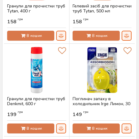
Гранули для прочистки труб
Гелевий засіб для прочистки
Tytan, 400 г
труб Tytan, 500 мл
Артикул:
AS-00435
Артикул:
AS-00434
грн
грн
158
158
В кошик
В кошик
Гранули для прочистки труб
Поглинач запаху в
Denkmit, 600 г
холодильник Irge Лимон, 30
г
Артикул:
AS-00431
грн
грн
199
149
Артикул:
AS-00395
В кошик
В кошик