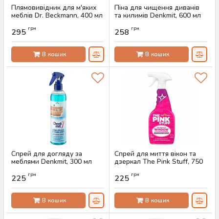
Плямовивідник для м'яких
Піна для чищення диванів
меблів Dr. Beckmann, 400 мл
та килимів Denkmit, 600 мл
Артикул:
AS-00560
Артикул:
AS-00558
грн
грн
295
258
В кошик
В кошик
Спрей для догляду за
Спрей для миття вікон та
меблями Denkmit, 300 мл
дзеркал The Pink Stuff, 750
мл
Артикул:
AS-00556
грн
грн
225
225
Артикул:
AS-00554
В кошик
В кошик