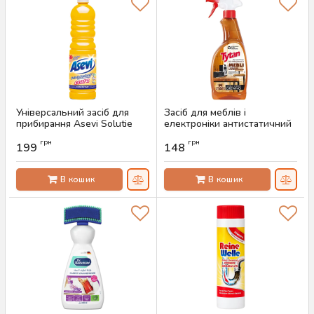
Універсальний засіб для
Засіб для меблів і
прибирання Asevi Solutie
електроніки антистатичний
Pardoseli Ceara, 1 л
Tytan, 500 мл
грн
грн
199
148
Артикул:
AS-00794
Артикул:
AS-00792
В кошик
В кошик