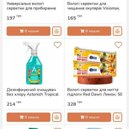
Універсальні вологі
Вологі серветки для
серветки для прибирання
чищення окулярів Visiomax,
Red Dawn Lemon, 100 шт
52 шт
грн
грн
197
165
Артикул:
AS-00696
Артикул:
AS-00690
В кошик
В кошик
Дезінфікуючий очищувач
Вологі серветки для миття
без хлору Astonish Tropical
підлоги Red Dawn Лимон, 50
Edition, 550 мл
шт
грн
грн
214
328
Артикул:
AS-00683
Артикул:
AS-00669
В кошик
В кошик