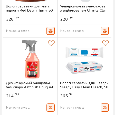
Вологі серветки для миття
Універсальний знежирювач
підлоги Red Dawn Квіти, 50
з відбілювачем Chante Clair
шт
Sgrassatore Candeggina, 625
грн
грн
мл
328
220
Артикул:
AS-00668
Артикул:
AS-00641
Немає на складі
Немає на складі
Дезінфікуючий очищувач
Вологі серветки для швабри
без хлору Astonish Bouquet
Sleepy Easy Clean Bleach, 50
Blooms, 550 мл
шт
грн
грн
214
365
Артикул:
AS-00616
Артикул:
AS-00600
Немає на складі
Немає на складі