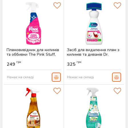
Плямовивідник для килимів
Засіб для видалення плям з
та оббивки The Pink Stuff,
килимів та диванів Dr.
500 мл
Beckmann, 650 мл
грн
грн
249
325
Артикул:
AS-00562
Артикул:
AS-00559
Немає на складі
Немає на складі