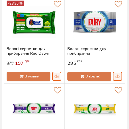
-28.36 %
Вологі серветки для
Вологі серветки для
прибирання Red Dawn
прибирання
Apple, 100 шт
антибактеріальні Fairy
грн
грн
Platinum, 100 шт
197
295
275
Артикул:
AS-00382
Артикул:
AS-00359
В кошик
В кошик