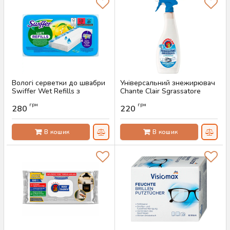
Вологі серветки до швабри
Універсальний знежирювач
Swiffer Wet Refills з
Chante Clair Sgrassatore
лимоном, 10 шт
Bicarbonato, 600 мл
грн
грн
280
220
Артикул:
AS-00706
Артикул:
AS-00703
В кошик
В кошик