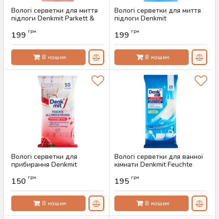
Вологі серветки для миття
Вологі серветки для миття
підлоги Denkmit Parkett &
підлоги Denkmit
Laminat, 15 шт
Bodentucher Feucht, 15 шт
грн
грн
199
199
Артикул:
AS-00287
Артикул:
AS-00286
В кошик
В кошик
Вологі серветки для
Вологі серветки для ванної
прибирання Denkmit
кімнати Denkmit Feuchte
Granatapfel, 50 шт
Reinigungstücher, 20 шт
грн
грн
150
195
Артикул:
AS-00285
Артикул:
AS-00283
В кошик
В кошик