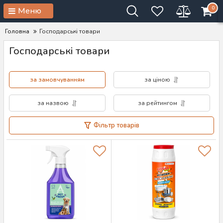
0
Меню
Головна
Господарські товари
Господарські товари
за замовчуванням
за ціною
за назвою
за рейтингом
Фільтр товарів