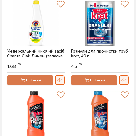
Універсальний миючий засіб
Гранули для прочистки труб
Chante Clair Лимон (запаска,
Kret, 40 г
600 мл)
Артикул:
AS-00436
грн
грн
168
45
Артикул:
AS-00445
В кошик
В кошик