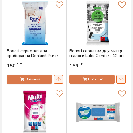
Вологі серветки для
Вологі серветки для миття
прибирання Denkmit Purer
підлоги Luba Comfort, 12 шт
Frischeduft, 50 шт
Артикул:
AS-00278
грн
грн
150
159
Артикул:
AS-00282
В кошик
В кошик