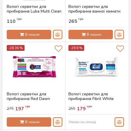
Вологі серветки для
Вологі серветки для
прибирання Luba Multi Clean
прибирання ванної кімнати
Magnolia, 72 шт
Sleepy Easy Clean, 30 шт
грн
грн
110
265
Артикул:
AS-00276
Артикул:
AS-00275
В кошик
В кошик
-28.36 %
-29.8 %
Вологі серветки для
Вологі серветки для
прибирання Red Dawn
прибирання Fibril White
Cherry Blossom, 100 шт
Soap Scented, 100 шт
грн
грн
197
179
275
255
Артикул:
AS-00274
Артикул:
AS-00796
В кошик
Немає на складі