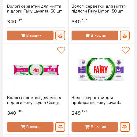
Вологі серветки для миття
Вологі серветки для миття
підлоги Fairy Lavanta, 50 шт
підлоги Fairy Limon, 50 шт
Артикул:
AS-00295
Артикул:
AS-00294
грн
грн
340
340
В кошик
В кошик
Вологі серветки для миття
Вологі серветки для
підлоги Fairy Lilyum Cicegi,
прибирання Fairy Lavanta,
50 шт
100 шт
грн
грн
340
249
Артикул:
AS-00293
Артикул:
AS-00291
В кошик
В кошик