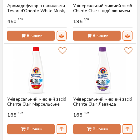
Аромадифузор з паличками
Універсальний миючий засіб
Tesori d'Oriente White Musk,
Chante Clair з відбілювачем
200 мл
(запаска, 625 мл)
грн
грн
450
195
Артикул:
AS-00463
Артикул:
AS-00448
В кошик
В кошик
Універсальний миючий засіб
Універсальний миючий засіб
Chante Clair Марсельське
Chante Clair Лаванда
мило (запаска, 600 мл)
(запаска, 600 мл)
грн
грн
168
168
Артикул:
AS-00447
Артикул:
AS-00446
В кошик
В кошик