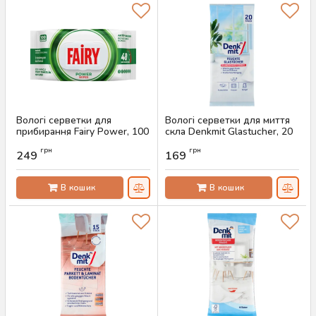
Вологі серветки для
Вологі серветки для миття
прибирання Fairy Power, 100
скла Denkmit Glastucher, 20
шт
шт
грн
грн
249
169
Артикул:
AS-00290
Артикул:
AS-00288
В кошик
В кошик