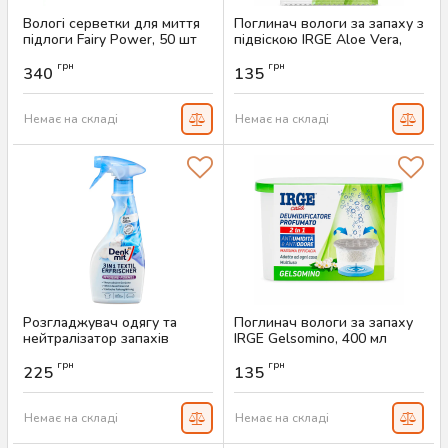
Вологі серветки для миття
Поглинач вологи за запаху з
підлоги Fairy Power, 50 шт
підвіскою IRGE Aloe Vera,
500 мл
Артикул:
AS-00705
грн
грн
340
135
Артикул:
AS-00695
Немає на складі
Немає на складі
Розгладжувач одягу та
Поглинач вологи за запаху
нейтралізатор запахів
IRGE Gelsomino, 400 мл
Denkmit 3в1 Pure Cotton,
Артикул:
AS-00693
грн
грн
500 мл
225
135
Артикул:
AS-00694
Немає на складі
Немає на складі