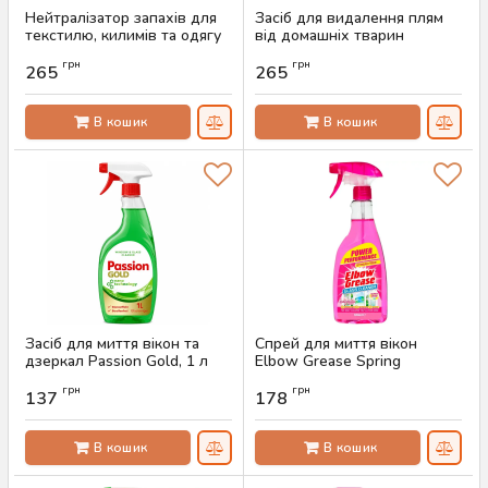
Нейтралізатор запахів для
Засіб для видалення плям
текстилю, килимів та одягу
від домашніх тварин
Astonish, 750 мл
Astonish Pet Fresh, 750 мл
грн
грн
265
265
Артикул:
AS-00548
Артикул:
AS-00547
В кошик
В кошик
Засіб для миття вікон та
Спрей для миття вікон
дзеркал Passion Gold, 1 л
Elbow Grease Spring
Blossom, 500 мл
Артикул:
AS-00543
грн
грн
137
178
Артикул:
AS-00542
В кошик
В кошик