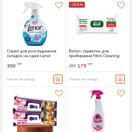
-29.8 %
Спрей для розгладження
Вологі серветки для
складок на одязі Lenor
прибирання Fibril Cleaning
Spring Awakening, 500 мл
Scented, 100 шт
грн
грн
300
179
255
Артикул:
AS-00692
Артикул:
AS-00689
Немає на складі
Немає на складі