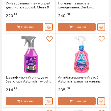
Универсальная пена-спрей
Поглинач запахів в
для чистки Ludwik Clean &
холодильник Denkmit
Shine Express System, 750
Лимон, 40 г
грн
грн
мл
220
240
Артикул:
AS-00617
Артикул:
AS-00638
В кошик
В кошик
Дезінфікуючий очищувач
Антибактеріальний засіб
без хлору Astonish Twilight
Astonish гранат та малина,
Meadows, 550 мл
750 мл
грн
грн
214
235
Артикул:
AS-00615
Артикул:
AS-00604
В кошик
В кошик