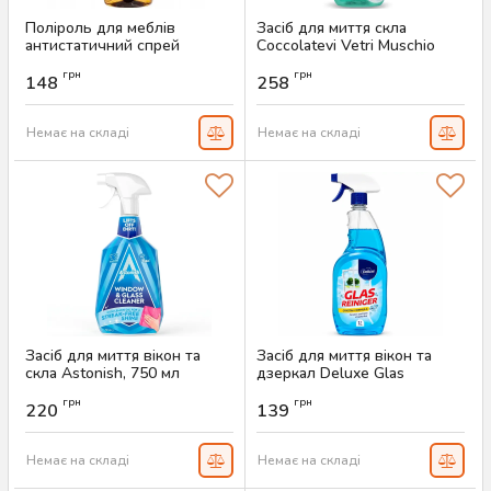
Поліроль для меблів
Засіб для миття скла
антистатичний спрей
Coccolatevi Vetri Muschio
Passion Gold, 500 мл
Bianco, 750 мл
грн
грн
148
258
Артикул:
AS-00557
Артикул:
AS-00555
Немає на складі
Немає на складі
Засіб для миття вікон та
Засіб для миття вікон та
скла Astonish, 750 мл
дзеркал Deluxe Glas
Reiniger, 1 л
Артикул:
AS-00553
грн
грн
220
139
Артикул:
AS-00544
Немає на складі
Немає на складі