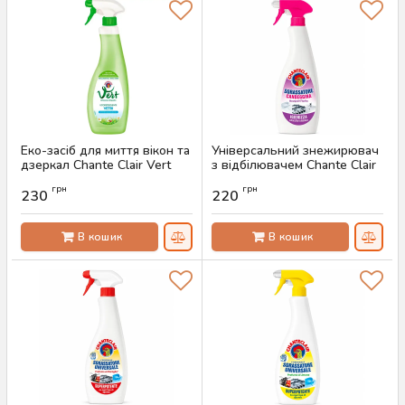
Еко-засіб для миття вікон та
Універсальний знежирювач
дзеркал Chante Сlair Vert
з відбілювачем Chante Clair
Vetri, 625 мл
Sgrassatore Candeggina
грн
грн
Bouquet, 625 мл
230
220
Артикул:
AS-00519
Артикул:
AS-00517
В кошик
В кошик