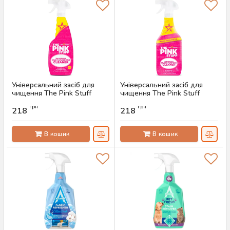
Універсальний засіб для
Універсальний засіб для
чищення The Pink Stuff
чищення The Pink Stuff
Multi-Purpose Cleaner, 750
Multi-Purpose Cleaner, 850
грн
грн
мл
мл
218
218
Артикул:
AS-00550
Артикул:
AS-00549
В кошик
В кошик