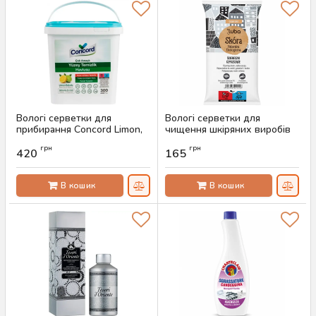
Вологі серветки для
Вологі серветки для
прибирання Concord Limon,
чищення шкіряних виробів
300 шт
Luba Comfort, 32 шт
грн
грн
420
165
Артикул:
AS-00494
Артикул:
AS-00470
В кошик
В кошик