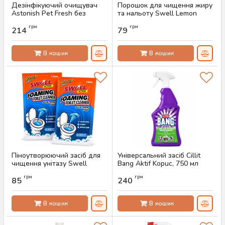
Дезінфікуючий очищувач
Порошок для чищення жиру
Astonish Pet Fresh без
та нальоту Swell Lemon
хлору, 550 мл
Soda, 500 г
грн
грн
214
79
Артикул:
AS-00842
Артикул:
AS-00809
В кошик
В кошик
Піноутворюючий засіб для
Універсальний засіб Cillit
чищення унітазу Swell
Bang Aktif Kopuc, 750 мл
Ocean, 100 г
Артикул:
AS-00795
грн
грн
85
240
Артикул:
AS-00807
В кошик
В кошик