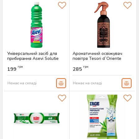
Універсальний засіб для
Ароматичний освіжувач
прибирання Asevi Solutie
повітря Tesori d`Oriente
Pardoseli Green, 1 л
Hammam, 250 мл
грн
грн
199
285
Артикул:
AS-00793
Артикул:
AS-00774
Немає на складі
Немає на складі