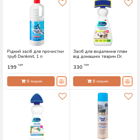
Рідкий засіб для прочистки
Засіб для видалення плям
труб Denkmit, 1 л
від домашніх тварин Dr.
Beckmann, 650 мл
Артикул:
AS-00571
грн
грн
199
330
Артикул:
AS-00561
В кошик
В кошик