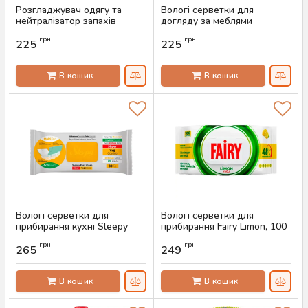
Розгладжувач одягу та
Вологі серветки для
нейтралізатор запахів
догляду за меблями
Denkmit 3в1, 500 мл
Denkmit, 24 шт
грн
грн
225
225
Артикул:
AS-00595
Артикул:
AS-00593
В кошик
В кошик
Вологі серветки для
Вологі серветки для
прибирання кухні Sleepy
прибирання Fairy Limon, 100
Easy Clean Kitchen, 30 шт
шт
грн
грн
265
249
Артикул:
AS-00573
Артикул:
AS-00572
В кошик
В кошик