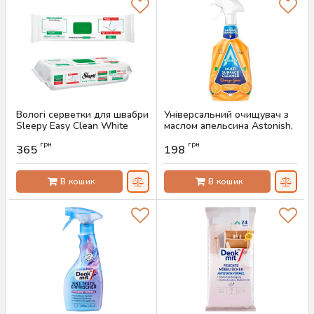
Вологі серветки для швабри
Універсальний очищувач з
Sleepy Easy Clean White
маслом апельсина Astonish,
Soap, 50 шт
750 мл
грн
грн
365
198
Артикул:
AS-00599
Артикул:
AS-00596
В кошик
В кошик