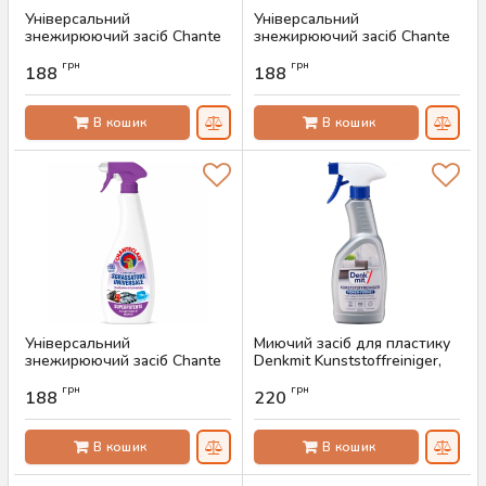
Універсальний
Універсальний
знежирюючий засіб Chante
знежирюючий засіб Chante
Clair Marseille, 600 мл
Clair Lemon, 600 мл
грн
грн
188
188
Артикул:
AS-00516
Артикул:
AS-00515
В кошик
В кошик
Універсальний
Миючий засіб для пластику
знежирюючий засіб Chante
Denkmit Kunststoffreiniger,
Clair Lavanda, 600 мл
500 мл
грн
грн
188
220
Артикул:
AS-00514
Артикул:
AS-00513
В кошик
В кошик