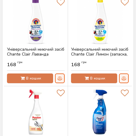
Універсальний миючий засіб
Універсальний миючий засіб
Chante Clair Лаванда
Chante Clair Лимон (запаска,
(запаска, 600 мл)
600 мл)
грн
грн
168
168
Артикул:
AS-00446
Артикул:
AS-00445
В кошик
В кошик