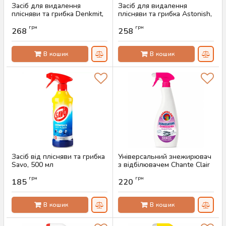
Засіб для видалення
Засіб для видалення
плісняви та грибка Denkmit,
плісняви та грибка Astonish,
750 мл
750 мл
грн
грн
268
258
Артикул:
AS-00552
Артикул:
AS-00551
В кошик
В кошик
Засіб від плісняви та грибка
Універсальний знежирювач
Savo, 500 мл
з відбілювачем Chante Clair
Sgrassatore Candeggina
Артикул:
AS-00545
грн
грн
Bouquet, 625 мл
185
220
Артикул:
AS-00517
В кошик
В кошик