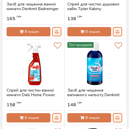
Засіб для чищення ванної
Спрей для чистки душових
кімнати Denkmit Badreiniger
кабін Tytan Kabiny
Nature, 750 мл
Prysznicowe, 500 г
грн
грн
165
138
Артикул:
AS-00070
Артикул:
AS-00069
В кошик
В кошик
Топ продажів
Спрей для чистки ванної
Засіб для чищення
кімнати Dalli Home Power
вапняного нальоту Denkmit
Cleaner Bathroom, 750ml
Kalkreiniger, 500 мл
грн
грн
158
148
Артикул:
AS-00067
Артикул:
AS-00066
В кошик
В кошик