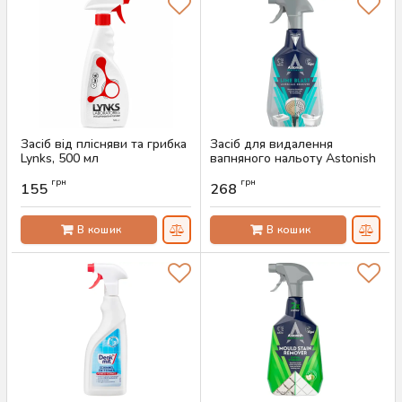
Засіб від плісняви та грибка
Засіб для видалення
Lynks, 500 мл
вапняного нальоту Astonish
Lime Blast, 750 мл
Артикул:
AS-00610
грн
грн
155
268
Артикул:
AS-00608
В кошик
В кошик