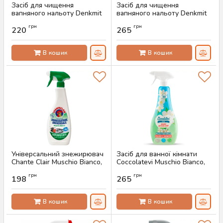
Засіб для чищення
Засіб для чищення
вапняного нальоту Denkmit
вапняного нальоту Denkmit
Anti Kalk Power, 750 мл
Power Kalk Reiniger, 750 мл
грн
грн
220
265
Артикул:
AS-00776
Артикул:
AS-00771
В кошик
В кошик
Універсальний знежирювач
Засіб для ванної кімнати
Chante Сlair Muschio Bianco,
Coccolatevi Muschio Bianco,
600 мл
750 мл
грн
грн
198
265
Артикул:
AS-00666
Артикул:
AS-00632
В кошик
В кошик