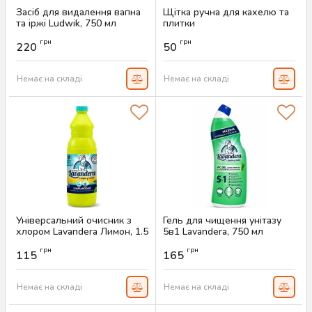
Засіб для видалення вапна
Щітка ручна для кахелю та
та іржі Ludwik, 750 мл
плитки
Артикул:
AS-00360
Артикул:
AS-00268
грн
грн
220
50
Немає на складі
Немає на складі
Універсальний очисник з
Гель для чищення унітазу
хлором Lavandera Лимон, 1.5
5в1 Lavandera, 750 мл
л
Артикул:
AS-00245
грн
грн
115
165
Артикул:
AS-00246
Немає на складі
Немає на складі