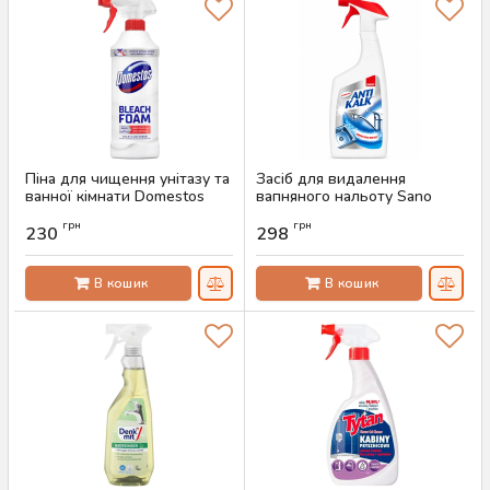
Піна для чищення унітазу та
Засіб для видалення
ванної кімнати Domestos
вапняного нальоту Sano
Bleach Foam, 435 мл
Anti Kalk, 750 мл
грн
грн
230
298
Артикул:
AS-00240
Артикул:
AS-00072
В кошик
В кошик