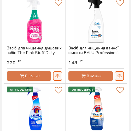
Засіб для чищення душових
Засіб для чищення ванної
кабін The Pink Stuff Daily
кімнати BALU Professional
Shower & Shine, 850 мл
Cleaner, 650 мл
грн
грн
220
148
Артикул:
AS-00064
Артикул:
AS-00062
В кошик
В кошик
Топ продажів
Топ продажів