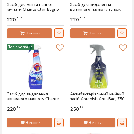
Засіб для миття ванної
Засіб для видалення
кімнати Chante Clair Bagno
вапняного нальоту та іржі
Anticalcare, 625 мл
Chante Clair Anticalcare Extra
грн
грн
Rapido, 625 мл
220
220
Артикул:
AS-00061
Артикул:
AS-00060
В кошик
В кошик
Топ продажів
Засіб для видалення
Антибактеріальний мийний
вапняного нальоту Chante
засіб Astonish Anti-Bac, 750
Clair Anticalcare Extra
мл
грн
грн
Potente, 625 мл
220
258
Артикул:
AS-00057
Артикул:
AS-00059
В кошик
В кошик