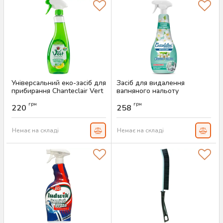
Універсальний еко-засіб для
Засіб для видалення
прибирання Chanteclair Vert
вапняного нальоту
Sgrassatore Universale, 700
Coccolatevi Anticalcare
грн
грн
мл
Muschio Bianco 750 мл
220
258
Артикул:
AS-00520
Артикул:
AS-00467
Немає на складі
Немає на складі