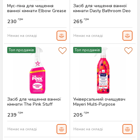
Мус-піна для чищення
Засіб для чищення ванної
ванної кімнати Elbow Grease
кімнати Dasty Bathroom Deo
Bathroom Mousse Lemon
& Clean, 700мл
грн
грн
Fresh, 400 мл
230
265
Артикул:
AS-00065
Артикул:
AS-00068
Немає на складі
Немає на складі
Топ продажів
Топ продажів
Засіб для чищення ванної
Універсальний очищувач
кімнати The Pink Stuff
Mayeri Multi-Purpose
Bathroom Cleaner, 850 мл
Cleaner, 750 мл
грн
грн
239
205
Артикул:
AS-00063
Артикул:
AS-00055
Немає на складі
Немає на складі