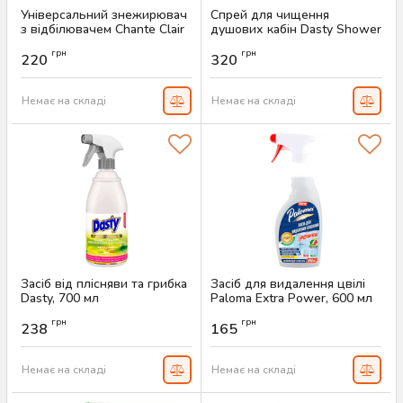
Універсальний знежирювач
Спрей для чищення
з відбілювачем Chante Clair
душових кабін Dasty Shower
Sgrassatore Candeggina, 625
Protector, 700 мл
грн
грн
мл
220
320
Артикул:
AS-00609
Артикул:
AS-00641
Немає на складі
Немає на складі
Засіб від плісняви та грибка
Засіб для видалення цвілі
Dasty, 700 мл
Paloma Extra Power, 600 мл
Артикул:
AS-00546
Артикул:
AS-00523
грн
грн
238
165
Немає на складі
Немає на складі