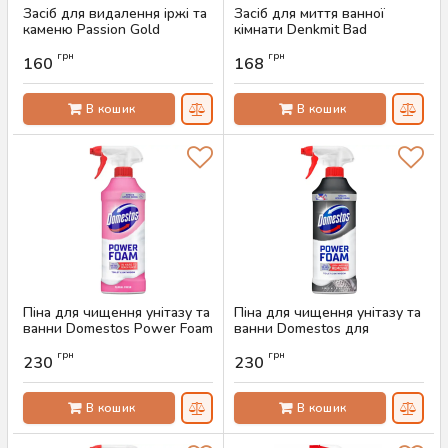
Засіб для видалення іржі та
Засіб для миття ванної
каменю Passion Gold
кімнати Denkmit Bad
Kalkloser, 750 мл
Reiniger, 1 л
грн
грн
160
168
Артикул:
AS-00409
Артикул:
AS-00365
В кошик
В кошик
Піна для чищення унітазу та
Піна для чищення унітазу та
ванни Domestos Power Foam
ванни Domestos для
Floral Fresh, 435 г
видалення нальоту, 435 мл
грн
грн
230
230
Артикул:
AS-00242
Артикул:
AS-00241
В кошик
В кошик