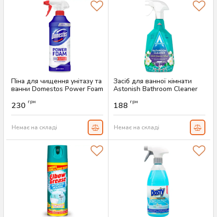
Піна для чищення унітазу та
Засіб для ванної кімнати
ванни Domestos Power Foam
Astonish Bathroom Cleaner
Arctic Fresh, 435 г
White Jasmine & Basil, 750
грн
грн
мл
230
188
Артикул:
AS-00243
Артикул:
AS-00071
Немає на складі
Немає на складі