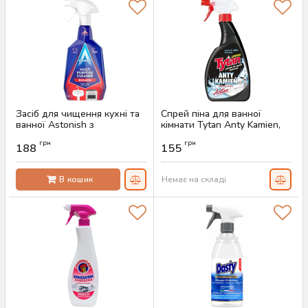
Засіб для чищення кухні та
Спрей піна для ванної
ванної Astonish з
кімнати Tytan Anty Kamien,
відбілювачем, 750 мл
500 мл
грн
грн
188
155
Артикул:
AS-00054
Артикул:
AS-00822
В кошик
Немає на складі