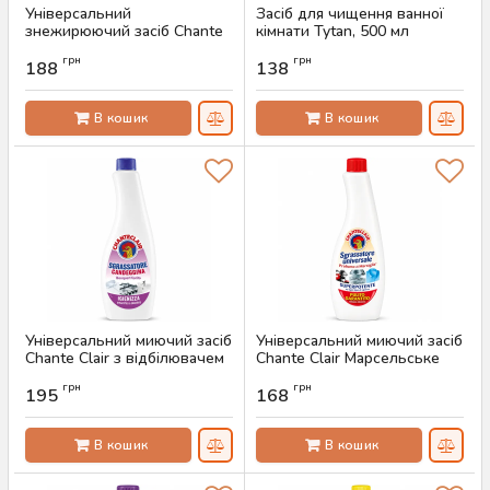
Універсальний
Засіб для чищення ванної
знежирюючий засіб Chante
кімнати Tytan, 500 мл
Clair Lavanda, 600 мл
Артикул:
AS-00476
грн
грн
188
138
Артикул:
AS-00514
В кошик
В кошик
Універсальний миючий засіб
Універсальний миючий засіб
Chante Clair з відбілювачем
Chante Clair Марсельське
(запаска, 625 мл)
мило (запаска, 600 мл)
грн
грн
195
168
Артикул:
AS-00448
Артикул:
AS-00447
В кошик
В кошик