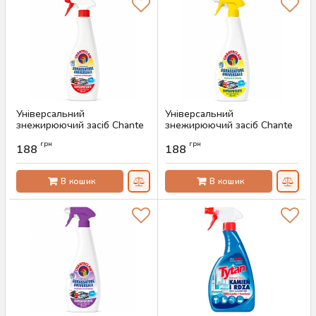
Універсальний
Універсальний
знежирюючий засіб Chante
знежирюючий засіб Chante
Clair Marseille, 600 мл
Clair Lemon, 600 мл
грн
грн
188
188
Артикул:
AS-00516
Артикул:
AS-00515
В кошик
В кошик