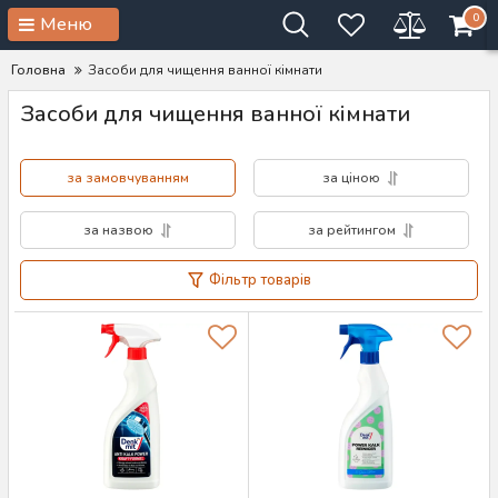
0
Меню
Головна
Засоби для чищення ванної кімнати
Засоби для чищення ванної кімнати
за замовчуванням
за ціною
за назвою
за рейтингом
Фільтр товарів