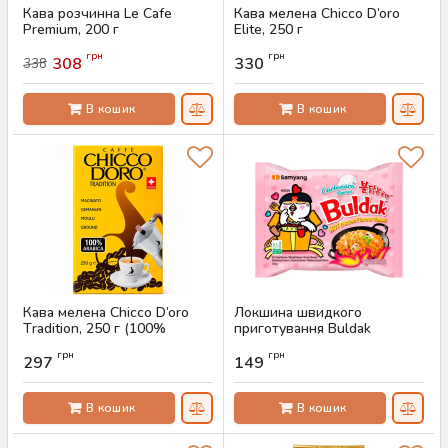
Кава розчинна Le Cafe
Кава мелена Chicco D’oro
Premium, 200 г
Elite, 250 г
Артикул:
AS-00754
Артикул:
AS-00752
грн
грн
308
330
338
В кошик
В кошик
Кава мелена Chicco D’oro
Локшина швидкого
Тradition, 250 г (100%
приготування Buldak
арабіка)
Carbonara, 130 г
грн
грн
297
149
Артикул:
AS-00750
Артикул:
AS-00747
В кошик
В кошик