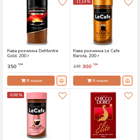
-11.24 %
Кава розчинна DeMontre
Кава розчинна Le Cafe
Gold, 200 г
Barista, 200 г
Артикул:
AS-00756
Артикул:
AS-00755
грн
грн
350
300
338
В кошик
В кошик
-8.88 %