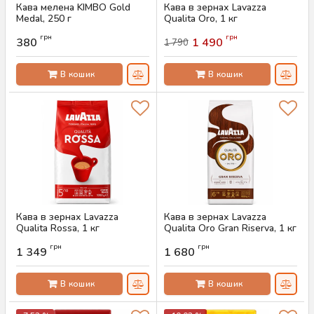
Кава мелена KIMBO Gold
Кава в зернах Lavazza
Medal, 250 г
Qualita Oro, 1 кг
Артикул:
AS-00857
Артикул:
AS-00856
грн
грн
380
1 490
1 790
В кошик
В кошик
Кава в зернах Lavazza
Кава в зернах Lavazza
Qualita Rossa, 1 кг
Qualita Oro Gran Riserva, 1 кг
Артикул:
AS-00855
Артикул:
AS-00830
грн
грн
1 349
1 680
В кошик
В кошик