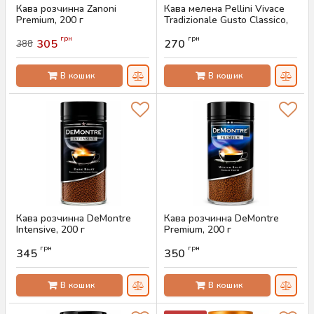
Кава розчинна Zanoni
Кава мелена Pellini Vivace
Premium, 200 г
Tradizionale Gusto Classico,
250 г
Артикул:
AS-00760
грн
грн
305
270
388
Артикул:
AS-00759
В кошик
В кошик
Кава розчинна DeMontre
Кава розчинна DeMontre
Intensive, 200 г
Premium, 200 г
Артикул:
AS-00758
Артикул:
AS-00757
грн
грн
345
350
В кошик
В кошик