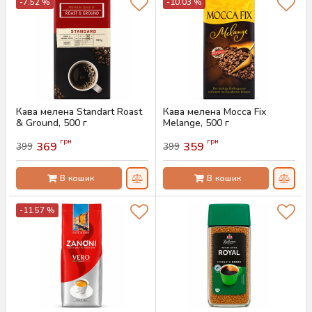
-7.52 %
-10.03 %
Кава мелена Standart Roast
Кава мелена Mocca Fix
& Ground, 500 г
Melange, 500 г
Артикул:
AS-00829
Артикул:
AS-00828
грн
грн
369
359
399
399
В кошик
В кошик
-11.57 %