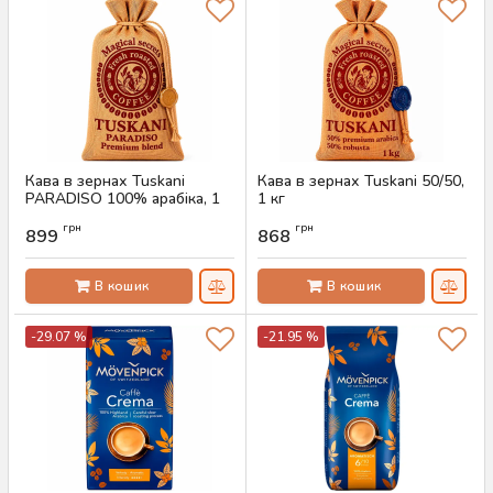
Кава в зернах Tuskani
Кава в зернах Tuskani 50/50,
PARADISO 100% арабіка, 1
1 кг
кг
Артикул:
AS-00737
грн
грн
899
868
Артикул:
AS-00738
В кошик
В кошик
-29.07 %
-21.95 %