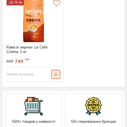
-15.75 %
Кава в зернах Le Cafe
Crema, 1 кг
Артикул:
AS-00734
грн
749
889
Немає на складі
500+ товарів у наявності
50+ перевірених брендів