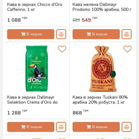
Кава в зернах Chicco d'Oro
Кава мелена Dallmayr
Cafferino, 1 кг
Prodomo 100% арабіка, 500 г
Артикул:
AS-00742
Артикул:
AS-00741
грн
грн
1 088
549
689
В кошик
В кошик
Кава в зернах Dallmayr
Кава в зернах Tuskani 80%
Selektion Crema d’Oro do
арабіка 20% робуста, 1 кг
Brasil, 1кг
Артикул:
AS-00739
грн
грн
1 288
868
Артикул:
AS-00740
В кошик
В кошик