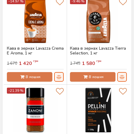
-14.97 %
-9.46 %
Кава в зернах Lavazza Crema
Кава в зернах Lavazza Tierra
E Aroma, 1 кг
Selection, 1 кг
Артикул:
AS-00763
Артикул:
AS-00762
грн
грн
1 420
1 580
1 670
1 745
В кошик
В кошик
-21.39 %