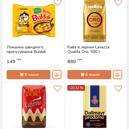
Локшина швидкого
Кава в зернах Lavazza
приготування Buldak
Qualita Oro, 500 г
Cheese, 140 г
Артикул:
AS-00743
грн
грн
149
880
Артикул:
AS-00745
В кошик
В кошик
-20.32 %