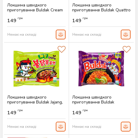
Локшина швидкого
Локшина швидкого
приготування Buldak Cream
приготування Buldak Quattro
Carbonara, 130 г
Cheese, 145 г
грн
грн
149
149
Артикул:
AS-00749
Артикул:
AS-00748
Немає на складі
Немає на складі
Локшина швидкого
Локшина швидкого
приготування Buldak Jajang,
приготування Buldak
140 г
Habanero Lime, 135 г
грн
грн
149
149
Артикул:
AS-00746
Артикул:
AS-00744
Немає на складі
Немає на складі