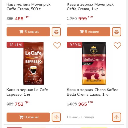
Кава мелена Movenpick
Кава в зернах Movenpick
Caffe Crema, 500 г
Caffe Crema, 1 кг
Артикул:
AS-00736
Артикул:
AS-00735
грн
грн
488
999
688
1 280
В кошик
В кошик
-15.41 %
-9.39 %
Кава в зернах Le Cafe
Кава в зернах Chess Kaffee
Espesso, 1 кг
Bella Crema Luxus, 1 кг
Артикул:
AS-00733
Артикул:
AS-00761
грн
грн
752
965
889
1 065
В кошик
Немає на складі