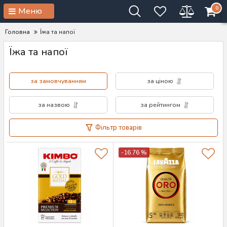
0
Меню
Головна
Їжа та напої
Їжа та напої
за замовчуванням
за ціною
за назвою
за рейтингом
Фільтр товарів
-16.76 %