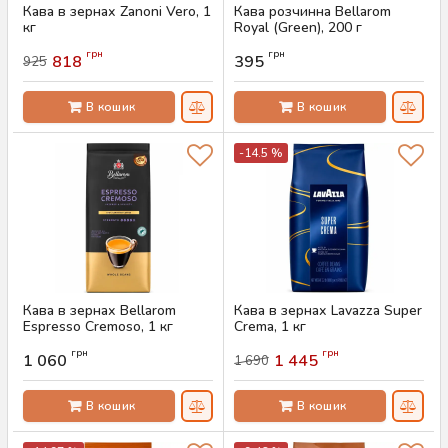
Кава в зернах Zanoni Vero, 1
Кава розчинна Bellarom
кг
Royal (Green), 200 г
Артикул:
AS-00808
Артикул:
AS-00768
грн
грн
818
395
925
В кошик
В кошик
-14.5 %
Кава в зернах Bellarom
Кава в зернах Lavazza Super
Espresso Cremoso, 1 кг
Crema, 1 кг
Артикул:
AS-00767
Артикул:
AS-00764
грн
грн
1 060
1 445
1 690
В кошик
В кошик