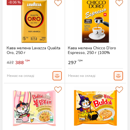
-8.06 %
Кава мелена Lavazza Qualita
Кава мелена Chicco D’oro
Oro, 250 г
Espresso, 250 г (100%
арабіка)
Артикул:
AS-00753
грн
грн
388
297
422
Артикул:
AS-00751
Немає на складі
Немає на складі