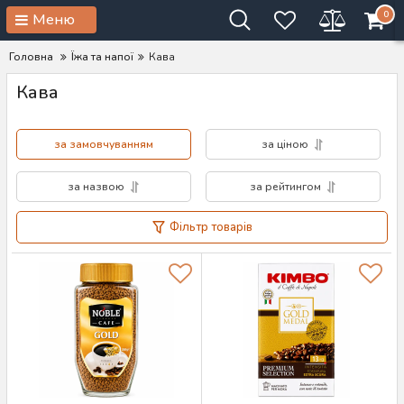
0
Меню
Головна
Їжа та напої
Кава
Кава
за замовчуванням
за ціною
за назвою
за рейтингом
Фільтр товарів