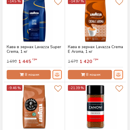
-14.5 %
-14.97 %
Кава в зернах Lavazza Super
Кава в зернах Lavazza Crema
Crema, 1 кг
E Aroma, 1 кг
Артикул:
AS-00764
Артикул:
AS-00763
грн
грн
1 445
1 420
1 690
1 670
В кошик
В кошик
-9.46 %
-21.39 %