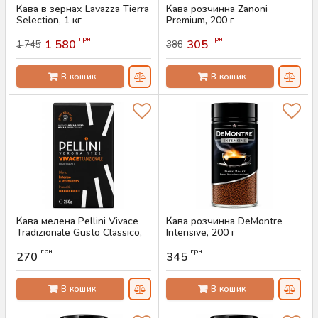
Кава в зернах Lavazza Tierra
Кава розчинна Zanoni
Selection, 1 кг
Premium, 200 г
Артикул:
AS-00762
Артикул:
AS-00760
грн
грн
1 580
305
1 745
388
В кошик
В кошик
Кава мелена Pellini Vivace
Кава розчинна DeMontre
Tradizionale Gusto Classico,
Intensive, 200 г
250 г
Артикул:
AS-00758
грн
грн
270
345
Артикул:
AS-00759
В кошик
В кошик