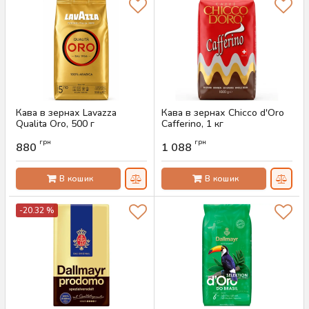
Кава в зернах Lavazza
Кава в зернах Chicco d'Oro
Qualita Oro, 500 г
Cafferino, 1 кг
Артикул:
AS-00743
Артикул:
AS-00742
грн
грн
880
1 088
В кошик
В кошик
-20.32 %