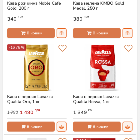
Кава розчинна Noble Cafe
Кава мелена KIMBO Gold
Gold, 200 г
Medal, 250 г
Артикул:
AS-00859
Артикул:
AS-00857
грн
грн
340
380
В кошик
В кошик
-16.76 %
Кава в зернах Lavazza
Кава в зернах Lavazza
Qualita Oro, 1 кг
Qualita Rossa, 1 кг
Артикул:
AS-00856
Артикул:
AS-00855
грн
грн
1 490
1 349
1 790
В кошик
В кошик