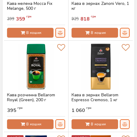
Кава мелена Mocca Fix
Кава в зернах Zanoni Vero, 1
Melange, 500 г
кг
Артикул:
AS-00828
Артикул:
AS-00808
грн
грн
359
818
399
925
В кошик
В кошик
Кава розчинна Bellarom
Кава в зернах Bellarom
Royal (Green), 200 г
Espresso Cremoso, 1 кг
Артикул:
AS-00768
Артикул:
AS-00767
грн
грн
395
1 060
В кошик
В кошик