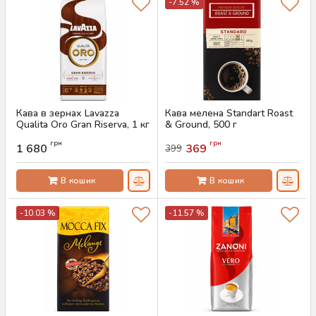
-7.52 %
Кава в зернах Lavazza
Кава мелена Standart Roast
Qualita Oro Gran Riserva, 1 кг
& Ground, 500 г
Артикул:
AS-00830
Артикул:
AS-00829
грн
грн
1 680
369
399
В кошик
В кошик
-10.03 %
-11.57 %