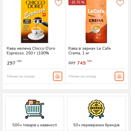
-15.75 %
Кава мелена Chicco D’oro
Кава в зернах Le Cafe
Espresso, 250 г (100%
Crema, 1 кг
арабіка)
Артикул:
AS-00734
грн
грн
297
749
889
Артикул:
AS-00751
Немає на складі
Немає на складі
500+ товарів у наявності
50+ перевірених брендів