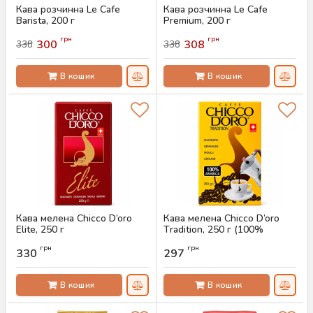
Кава розчинна Le Cafe
Кава розчинна Le Cafe
Barista, 200 г
Premium, 200 г
Артикул:
AS-00755
Артикул:
AS-00754
грн
грн
300
308
338
338
В кошик
В кошик
Кава мелена Chicco D’oro
Кава мелена Chicco D’oro
Elite, 250 г
Тradition, 250 г (100%
арабіка)
Артикул:
AS-00752
грн
грн
330
297
Артикул:
AS-00750
В кошик
В кошик