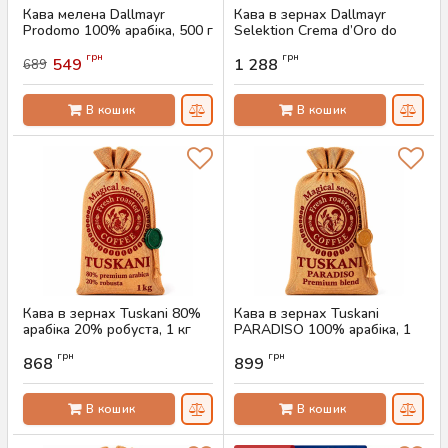
Кава мелена Dallmayr
Кава в зернах Dallmayr
Prodomo 100% арабіка, 500 г
Selektion Crema d’Oro do
Brasil, 1кг
Артикул:
AS-00741
грн
грн
549
1 288
689
Артикул:
AS-00740
В кошик
В кошик
Кава в зернах Tuskani 80%
Кава в зернах Tuskani
арабіка 20% робуста, 1 кг
PARADISO 100% арабіка, 1
кг
Артикул:
AS-00739
грн
грн
868
899
Артикул:
AS-00738
В кошик
В кошик