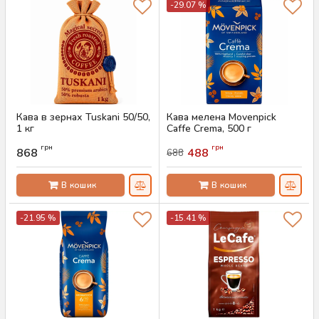
-29.07 %
Кава в зернах Tuskani 50/50,
Кава мелена Movenpick
1 кг
Caffe Crema, 500 г
Артикул:
AS-00737
Артикул:
AS-00736
грн
грн
868
488
688
В кошик
В кошик
-21.95 %
-15.41 %