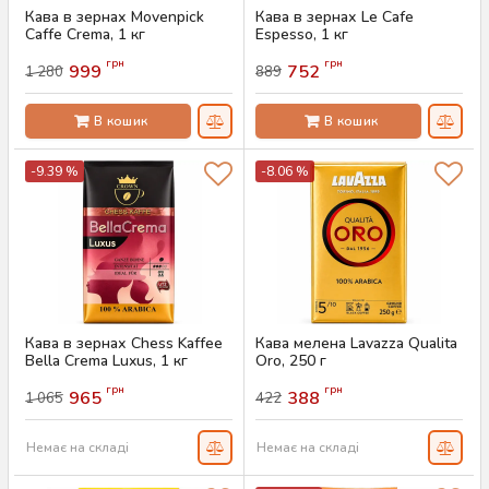
Кава в зернах Movenpick
Кава в зернах Le Cafe
Caffe Crema, 1 кг
Espesso, 1 кг
Артикул:
AS-00735
Артикул:
AS-00733
грн
грн
999
752
1 280
889
В кошик
В кошик
-9.39 %
-8.06 %
Кава в зернах Chess Kaffee
Кава мелена Lavazza Qualita
Bella Crema Luxus, 1 кг
Oro, 250 г
Артикул:
AS-00761
Артикул:
AS-00753
грн
грн
965
388
1 065
422
Немає на складі
Немає на складі