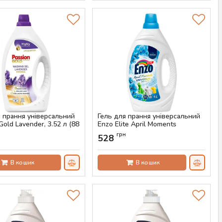
я прання універсальний
Гель для прання універсальний
Gold Lavender, 3.52 л (88
Enzo Elite April Moments
Universal 4 л (100 прань)
н
грн
528
AS-00206
Артикул:
AS-00205
В кошик
В кошик