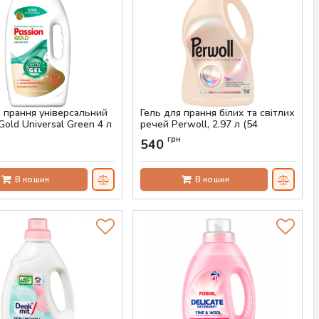
я прання універсальний
Гель для прання білих та світлих
Gold Universal Green 4 л
речей Perwoll, 2.97 л (54
нь)
прання)
н
грн
540
AS-00655
Артикул:
AS-00630
В кошик
В кошик