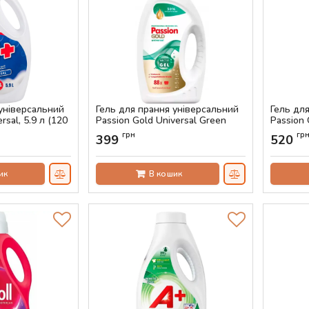
 універсальний
Гель для прання універсальний
Гель дл
rsal, 5.9 л (120
Passion Gold Universal Green
Passion 
3.52 л (88 прань)
(100 пра
грн
гр
399
520
Артикул:
AS-00656
Артикул:
ик
В кошик