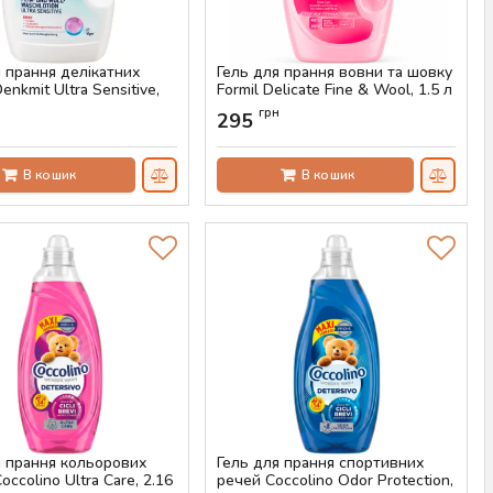
я прання делікатних
Гель для прання вовни та шовку
enkmit Ultra Sensitive,
Formil Delicate Fine & Wool, 1.5 л
0 прань)
(41 прання)
н
грн
295
AS-00533
Артикул:
AS-00532
В кошик
В кошик
я прання кольорових
Гель для прання спортивних
occolino Ultra Care, 2.16
речей Coccolino Odor Protection,