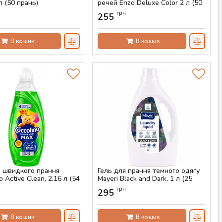
 л (50 прань)
речей Enzo Deluxe Color 2 л (50
прань)
AS-00766
н
грн
255
Артикул:
AS-00732
В кошик
В кошик
я швидкого прання
Гель для прання темного одягу
o Active Clean, 2.16 л (54
Mayeri Black and Dark, 1 л (25
прань)
н
грн
295
AS-00717
Артикул:
AS-00716
В кошик
В кошик