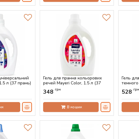
 універсальний
Гель для прання кольорових
Гель дл
1.5 л (37 прань)
речей Mayeri Color, 1.5 л (37
темного 
прань)
Time Col
грн
гр
348
528
Артикул:
AS-00714
Артикул:
ик
В кошик