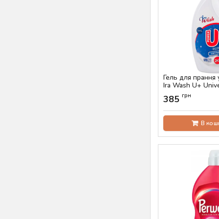
Гель для прання
Ira Wash U+ Unive
прань)
грн
385
Артикул:
AS-00657
В кош