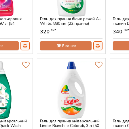
 кольорових
Гель для прання білих речей A+
Гель дл
97 л (54
White, 880 мл (22 прання)
тканин D
1.5 л (3
Артикул:
AS-00534
грн
гр
320
340
Артикул:
ик
В кошик
 універсальний
Гель для прання універсальний
Гель дл
 Quick Wash,
Lindor Bianchi e Colorati, 3 л (50
тканин C