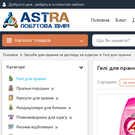
Доброго дня,
увійдіть в особистий кабінет
Головна
Блог
Д
Каталог товарів
Головна
Засоби для прання та догляду за одягом
Гелі для прання
Категорії
Гелі для пран
Гелі для прання
Сортувати:
за за
Пральні порошки
Капсули для прання
Кондиціонери для білизни
Плямовивідники для одягу
Кисневі відбілювачі