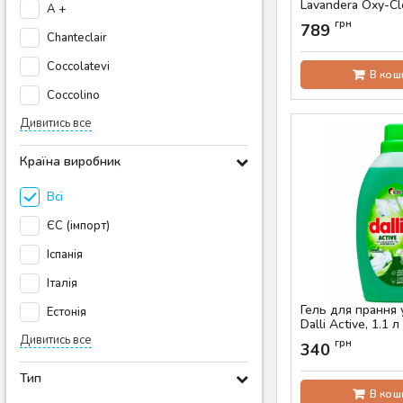
Lavandera Oxy-Cle
A +
прань)
грн
789
Chanteclair
Артикул:
AS-00778
Coccolatevi
В кош
Coccolino
Дивитись все
Країна виробник
Всі
ЄС (імпорт)
Іспанія
Італія
Гель для прання
Естонія
Dalli Active, 1.1 
Дивитись все
Артикул:
AS-00727
грн
340
Тип
В кош