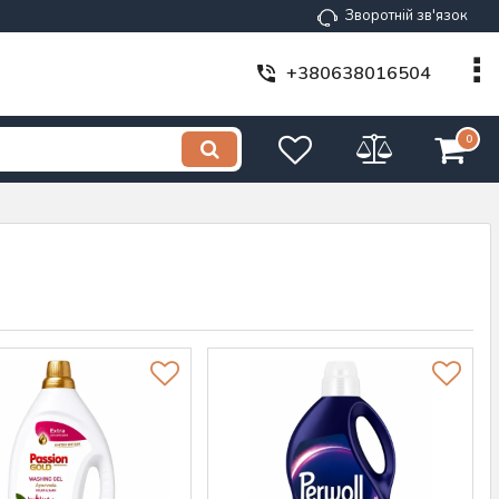
Зворотній зв'язок
+380638016504
0