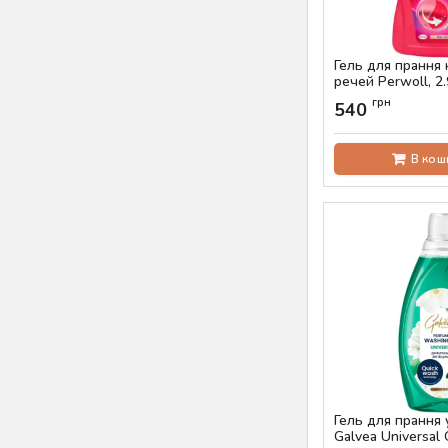
Гель для прання
речей Perwoll, 2.
прання)
грн
540
Артикул:
AS-00629
В кош
Гель для прання
Galvea Universal