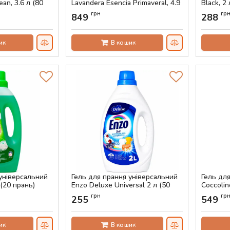
an, 3.6 л (80
Lavandera Esencia Primaveral, 4.9
Black, 2
л (110 прань)
Артикул:
грн
гр
849
288
Артикул:
AS-00775
ик
В кошик
 універсальний
Гель для прання універсальний
Гель дл
л (20 прань)
Enzo Deluxe Universal 2 л (50
Coccolin
прань)
прання)
грн
гр
255
549
Артикул:
AS-00719
Артикул:
ик
В кошик