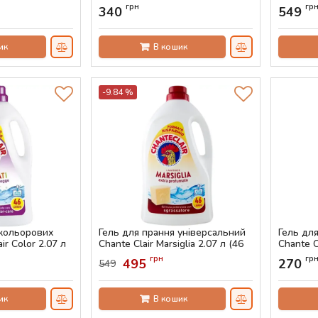
прань)
л (54 пр
грн
гр
340
549
Артикул:
AS-00525
Артикул:
ик
В кошик
-9.84 %
 кольорових
Гель для прання універсальний
Гель дл
ir Color 2.07 л
Chante Clair Marsiglia 2.07 л (46
Chante C
прань)
(28 пран
грн
гр
495
270
549
Артикул:
AS-00398
Артикул:
ик
В кошик