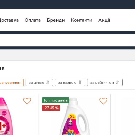
оставка
Оплата
Бренди
Контакти
Акції
ня
мовчуванням
за ціною
за назвою
за рейтингом
Топ продажів
-27.45 %