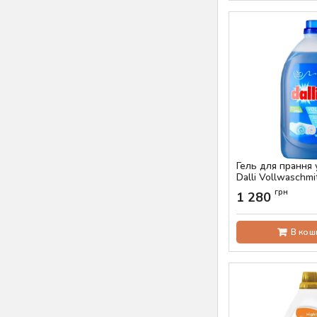
Гель для прання
Dalli Vollwaschmi
прань)
грн
1 280
Артикул:
AS-00364
В кош