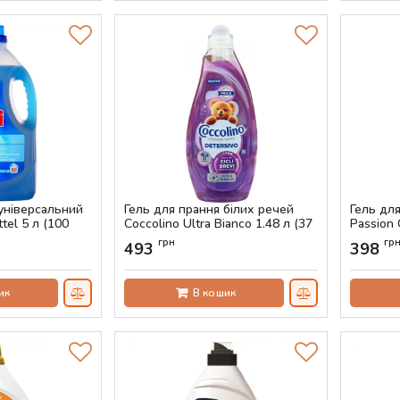
 універсальний
Гель для прання білих речей
Гель дл
ttel 5 л (100
Coccolino Ultra Bianco 1.48 л (37
Passion 
прань)
прань)
грн
гр
493
398
Артикул:
AS-00264
Артикул:
ик
В кошик