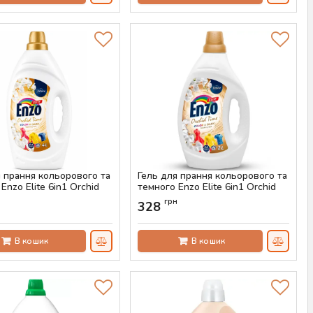
я прання кольорового та
Гель для прання кольорового та
Enzo Elite 6in1 Orchid
темного Enzo Elite 6in1 Orchid
or, 4 л (100 прань)
Time Color, 2 л (50 прань)
н
грн
328
AS-00671
Артикул:
AS-00670
В кошик
В кошик