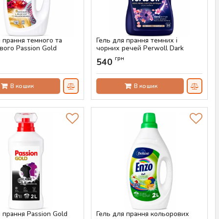
я прання темного та
Гель для прання темних і
вого Passion Gold
чорних речей Perwoll Dark
, 3.5 л (100 прань)
Bloom, 2.75 л (50 прань)
н
грн
540
AS-00811
Артикул:
AS-00804
В кошик
В кошик
 прання Passion Gold
Гель для прання кольорових