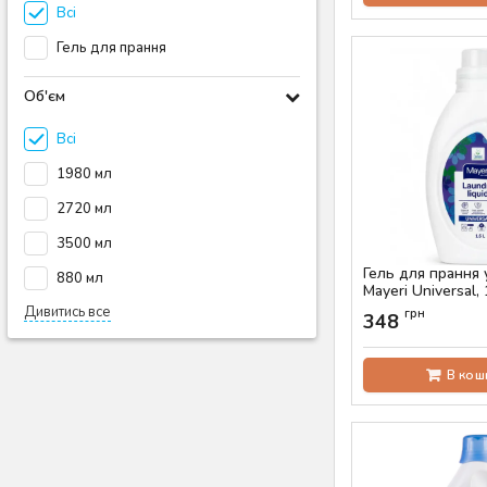
Всі
Гель для прання
Об'єм
Всі
1980 мл
2720 мл
3500 мл
Гель для прання
880 мл
Mayeri Universal, 
Дивитись все
Артикул:
AS-00715
грн
348
В кош