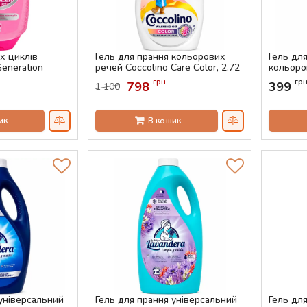
х циклів
Гель для прання кольорових
Гель дл
eneration
речей Coccolino Care Color, 2.72
кольоро
т від катишків
л (68 прань)
Ayurveda
грн
гр
798
399
1 100
канин, 1.575 л
Артикул:
AS-00813
Артикул:
ик
В кошик
 універсальний
Гель для прання універсальний
Гель для