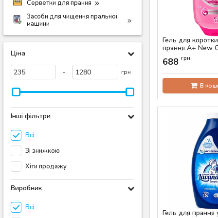
Серветки для прання
Засоби для чищення пральної
машини
Гель для коротки
прання A+ New G
Ціна
Technology захис
грн
688
та відновлення т
-
(60 прань)
грн
Артикул:
AS-00841
В кош
Інші фільтри
Всі
Зі знижкою
Хіти продажу
Виробник
Всі
Гель для прання